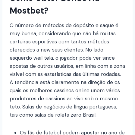
Mostbet?
O número de métodos de depósito e saque é
muy buena, considerando que não há muitas
carteiras esportivas com tantos métodos
oferecidos a new seus clientes. No lado
esquerdo weil tela, o jogador pode ver since
apostas de outros usuários, em linha com a zona
visível com as estatísticas das últimas rodadas.
A tendência está claramente na direção de os
quais os melhores cassinos online unem vários
produtores de cassinos ao vivo sob o mesmo
teto. Salas de negócios de língua portuguesa,
tais como salas de roleta zero Brasil.
Os fãs de futebol podem apostar no ano de