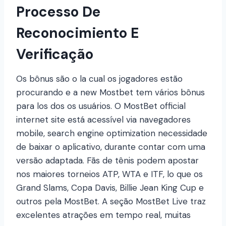
Processo De
Reconocimiento E
Verificação
Os bônus são o la cual os jogadores estão
procurando e a new Mostbet tem vários bônus
para los dos os usuários. O MostBet official
internet site está acessível via navegadores
mobile, search engine optimization necessidade
de baixar o aplicativo, durante contar com uma
versão adaptada. Fãs de tênis podem apostar
nos maiores torneios ATP, WTA e ITF, lo que os
Grand Slams, Copa Davis, Billie Jean King Cup e
outros pela MostBet. A seção MostBet Live traz
excelentes atrações em tempo real, muitas