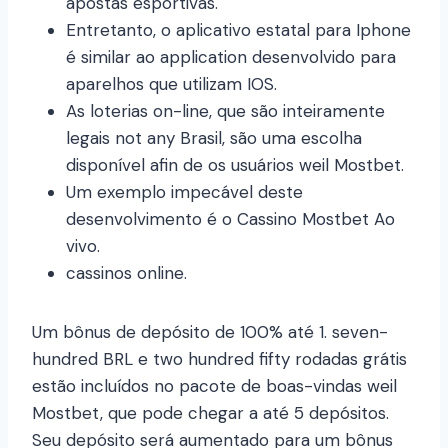
apostas esportivas.
Entretanto, o aplicativo estatal para Iphone
é similar ao application desenvolvido para
aparelhos que utilizam IOS.
As loterias on-line, que são inteiramente
legais not any Brasil, são uma escolha
disponível afin de os usuários weil Mostbet.
Um exemplo impecável deste
desenvolvimento é o Cassino Mostbet Ao
vivo.
cassinos online.
Um bônus de depósito de 100% até 1. seven-
hundred BRL e two hundred fifty rodadas grátis
estão incluídos no pacote de boas-vindas weil
Mostbet, que pode chegar a até 5 depósitos.
Seu depósito será aumentado para um bônus