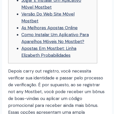
Jogar E Instalar Um Aplicativo
Móvel Mostbet
Versão Do Web Site Móvel
Mostbet
As Melhores Apostas Online
Como Instalar Um Aplicativo Para
Aparelhos Móveis No Mostbet?
Apostas Em Mostbet: Linha
Elizabeth Probabilidades
Depois carry out registro, você necessita
verificar sua identidade e passar pelo processo
de verificação. É por supuesto, ao se registrar
not any Mostbet, você pode receber um bônus
de boas-vindas ou aplicar um código
promocional para receber ainda mais bônus.
Essas opções apresentam uma ampla