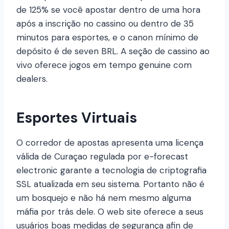
de 125% se você apostar dentro de uma hora
após a inscrição no cassino ou dentro de 35
minutos para esportes, e o canon mínimo de
depósito é de seven BRL. A seção de cassino ao
vivo oferece jogos em tempo genuine com
dealers.
Esportes Virtuais
O corredor de apostas apresenta uma licença
válida de Curaçao regulada por e-forecast
electronic garante a tecnologia de criptografia
SSL atualizada em seu sistema. Portanto não é
um bosquejo e não há nem mesmo alguma
máfia por trás dele. O web site oferece a seus
usuários boas medidas de segurança afin de