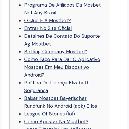
Programa De Afiliados Da Mosbet
Not Any Brasil
O Que É A Mostbet?
Entrar No Site Oficial
Detalhes De Contato Do Suporte
Ag Mostbet
Betting Company Mostbet”
Como Faço Para Dar O Aplicativo
Mostbet Em Meu Dispositivo
Android?
Política De Licença Elizabeth
Segurança
Baixar Mostbet Bayerischer
Rundfunk No Android (apk) E Ios
League Of Stories (lol)
Como Apostar Na Mostbet?