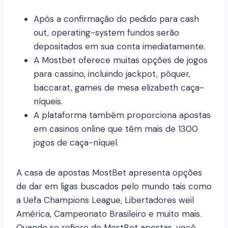
Após a confirmação do pedido para cash
out, operating-system fundos serão
depositados em sua conta imediatamente.
A Mostbet oferece muitas opções de jogos
para cassino, incluindo jackpot, pôquer,
baccarat, games de mesa elizabeth caça-
níqueis.
A plataforma também proporciona apostas
em casinos online que têm mais de 1300
jogos de caça-níquel.
A casa de apostas MostBet apresenta opções
de dar em ligas buscados pelo mundo tais como
a Uefa Champions League, Libertadores weil
América, Campeonato Brasileiro e muito mais.
Quando se refiere de MostBet apostas, você