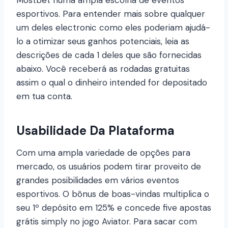
esportivos. Para entender mais sobre qualquer
um deles electronic como eles poderiam ajudá-
lo a otimizar seus ganhos potenciais, leia as
descrições de cada 1 deles que são fornecidas
abaixo. Você receberá as rodadas gratuitas
assim o qual o dinheiro intended for depositado
em tua conta.
Usabilidade Da Plataforma
Com uma ampla variedade de opções para
mercado, os usuários podem tirar proveito de
grandes posibilidades em vários eventos
esportivos. O bônus de boas-vindas multiplica o
seu 1º depósito em 125% e concede five apostas
grátis simply no jogo Aviator. Para sacar com