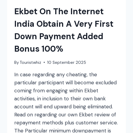
CASINO
Ekbet On The Internet
2025
GREAT
India Obtain A Very First
APP
FOR
Down Payment Added
BETTING
INSIDE
Bonus 100%
INDIA
By
Touristwhiz
10 September 2025
In case regarding any cheating, the
particular participant will become excluded
coming from engaging within Ekbet
activities, in inclusion to their own bank
account will end upward being eliminated.
Read on regarding our own Ekbet review of
repayment methods plus customer service.
The Particular minimum downpayment is