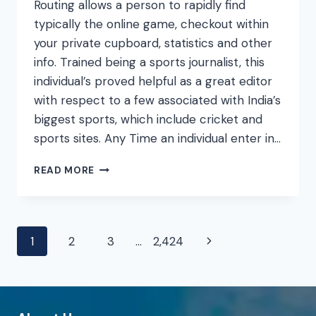
Routing allows a person to rapidly find
typically the online game, checkout within
your private cupboard, statistics and other
info. Trained being a sports journalist, this
individual’s proved helpful as a great editor
with respect to a few associated with India’s
biggest sports, which include cricket and
sports sites. Any Time an individual enter in…
EKBET
READ MORE
APP
GET
NEWEST
EDITION:
Page
Next
1
2
3
…
2,424
ACQUIRE
EKBET
navigation
Page
APK
REGARDING
ANDROID
IOS