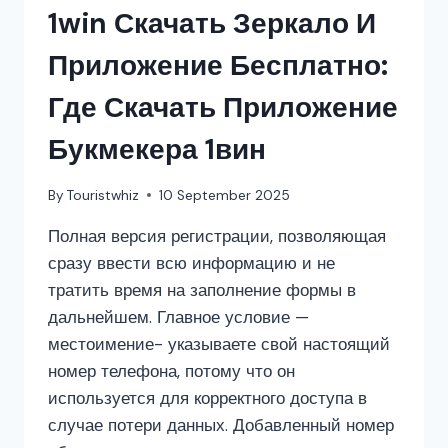
1win Скачать Зеркало И
СТАВОК
НА
Приложение Бесплатно:
СПОРТ
Где Скачать Приложение
Букмекера 1вин
By
Touristwhiz
10 September 2025
Полная версия регистрации, позволяющая
сразу ввести всю информацию и не
тратить время на заполнение формы в
дальнейшем. Главное условие —
местоимение- указываете свой настоящий
номер телефона, потому что он
используется для корректного доступа в
случае потери данных. Добавленный номер