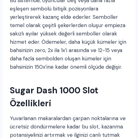
Bu sistemde, oyuncular beş veya daha fazla
eşleşen sembolü bitişik pozisyonlara
yerleştirerek kazanç elde ederler. Semboller
temel olarak çeşitli şekerlerden oluşur empieza
sakızlı ayılar yüksek değerli semboller olarak
hizmet eder. Ödemeler, daha küçük kümeler için
bahsinizin zero, 2x ila 1x’i arasında ve 12-15 veya
daha fazla sembolden oluşan kümeler için
bahsinizin 150x’ine kadar önemli ölçüde değişir.
Sugar Dash 1000 Slot
Özellikleri
Yuvarlanan makaralardan çarpan noktalarına ve
ücretsiz döndürmelere kadar bu slot, kazanma
potansiyelinizi artırmak ve ilginizi canlı tutmak