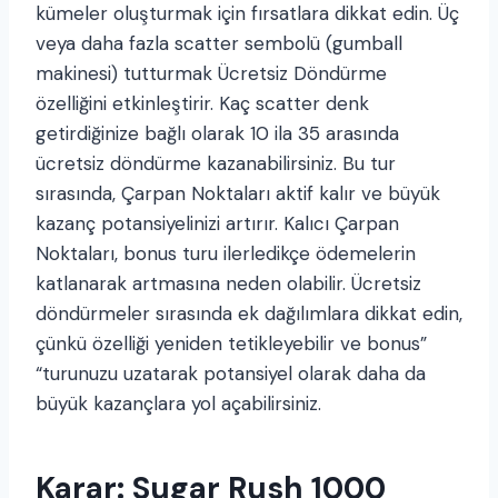
kümeler oluşturmak için fırsatlara dikkat edin. Üç
veya daha fazla scatter sembolü (gumball
makinesi) tutturmak Ücretsiz Döndürme
özelliğini etkinleştirir. Kaç scatter denk
getirdiğinize bağlı olarak 10 ila 35 arasında
ücretsiz döndürme kazanabilirsiniz. Bu tur
sırasında, Çarpan Noktaları aktif kalır ve büyük
kazanç potansiyelinizi artırır. Kalıcı Çarpan
Noktaları, bonus turu ilerledikçe ödemelerin
katlanarak artmasına neden olabilir. Ücretsiz
döndürmeler sırasında ek dağılımlara dikkat edin,
çünkü özelliği yeniden tetikleyebilir ve bonus”
“turunuzu uzatarak potansiyel olarak daha da
büyük kazançlara yol açabilirsiniz.
Karar: Sugar Rush 1000