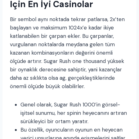
Için En İyi Casinolar
Bir sembol aynı noktada tekrar patlarsa, 2x’ten
başlayan ve maksimum 1024x’e kadar ikiye
katlanabilen bir çarpan ekler. Bu çarpanlar,
vurgulanan noktalarda meydana gelen tüm
kazanan kombinasyonların değerini önemli
ölçüde artırır. Sugar Rush one thousand yüksek
bir oynaklık derecesine sahiptir, yani kazançlar
daha az sıklıkta olsa ag, gerçekleştiklerinde
önemli ölçüde büyük olabilirler.
Genel olarak, Sugar Rush 1000’in görsel-
işitsel sunumu, her spinin heyecanını artıran
sürükleyici bir ortam yaratır.
Bu özellik, oyuncuların oyunun en heyecan
verici unsurlarına anında erişmelerini sağlar,