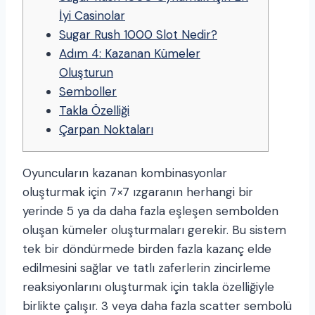
İyi Casinolar
Sugar Rush 1000 Slot Nedir?
Adım 4: Kazanan Kümeler
Oluşturun
Semboller
Takla Özelliği
Çarpan Noktaları
Oyuncuların kazanan kombinasyonlar
oluşturmak için 7×7 ızgaranın herhangi bir
yerinde 5 ya da daha fazla eşleşen sembolden
oluşan kümeler oluşturmaları gerekir. Bu sistem
tek bir döndürmede birden fazla kazanç elde
edilmesini sağlar ve tatlı zaferlerin zincirleme
reaksiyonlarını oluşturmak için takla özelliğiyle
birlikte çalışır. 3 veya daha fazla scatter sembolü