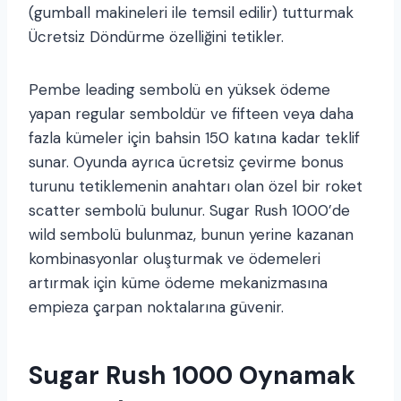
(gumball makineleri ile temsil edilir) tutturmak
Ücretsiz Döndürme özelliğini tetikler.
Pembe leading sembolü en yüksek ödeme
yapan regular semboldür ve fifteen veya daha
fazla kümeler için bahsin 150 katına kadar teklif
sunar. Oyunda ayrıca ücretsiz çevirme bonus
turunu tetiklemenin anahtarı olan özel bir roket
scatter sembolü bulunur. Sugar Rush 1000’de
wild sembolü bulunmaz, bunun yerine kazanan
kombinasyonlar oluşturmak ve ödemeleri
artırmak için küme ödeme mekanizmasına
empieza çarpan noktalarına güvenir.
Sugar Rush 1000 Oynamak