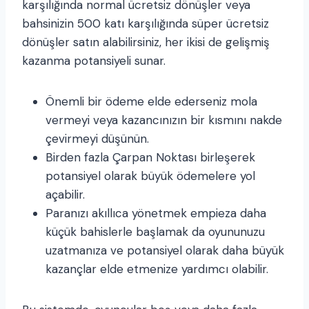
karşılığında normal ücretsiz dönüşler veya
bahsinizin 500 katı karşılığında süper ücretsiz
dönüşler satın alabilirsiniz, her ikisi de gelişmiş
kazanma potansiyeli sunar.
Önemli bir ödeme elde ederseniz mola
vermeyi veya kazancınızın bir kısmını nakde
çevirmeyi düşünün.
Birden fazla Çarpan Noktası birleşerek
potansiyel olarak büyük ödemelere yol
açabilir.
Paranızı akıllıca yönetmek empieza daha
küçük bahislerle başlamak da oyununuzu
uzatmanıza ve potansiyel olarak daha büyük
kazançlar elde etmenize yardımcı olabilir.