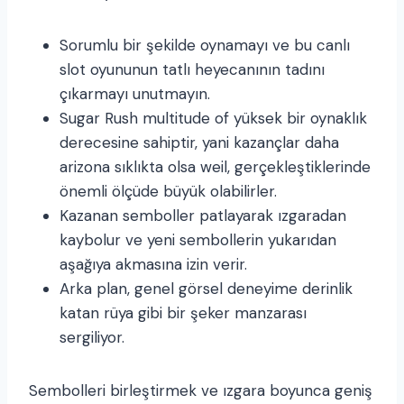
Sorumlu bir şekilde oynamayı ve bu canlı
slot oyununun tatlı heyecanının tadını
çıkarmayı unutmayın.
Sugar Rush multitude of yüksek bir oynaklık
derecesine sahiptir, yani kazançlar daha
arizona sıklıkta olsa weil, gerçekleştiklerinde
önemli ölçüde büyük olabilirler.
Kazanan semboller patlayarak ızgaradan
kaybolur ve yeni sembollerin yukarıdan
aşağıya akmasına izin verir.
Arka plan, genel görsel deneyime derinlik
katan rüya gibi bir şeker manzarası
sergiliyor.
Sembolleri birleştirmek ve ızgara boyunca geniş