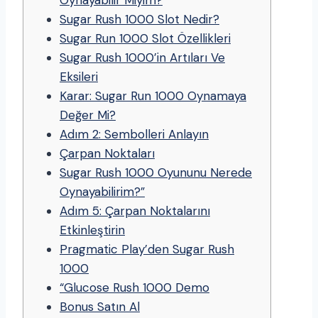
Sugar Rush 1000 Slot Nedir?
Sugar Run 1000 Slot Özellikleri
Sugar Rush 1000’in Artıları Ve
Eksileri
Karar: Sugar Run 1000 Oynamaya
Değer Mi?
Adım 2: Sembolleri Anlayın
Çarpan Noktaları
Sugar Rush 1000 Oyununu Nerede
Oynayabilirim?”
Adım 5: Çarpan Noktalarını
Etkinleştirin
Pragmatic Play’den Sugar Rush
1000
“Glucose Rush 1000 Demo
Bonus Satın Al