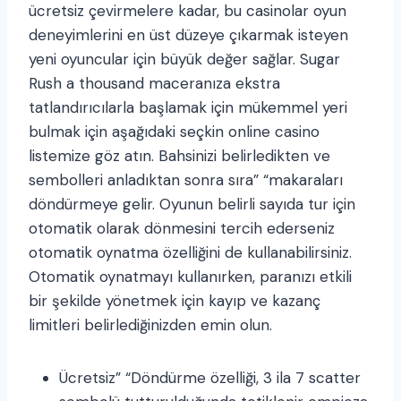
ücretsiz çevirmelere kadar, bu casinolar oyun
deneyimlerini en üst düzeye çıkarmak isteyen
yeni oyuncular için büyük değer sağlar. Sugar
Rush a thousand maceranıza ekstra
tatlandırıcılarla başlamak için mükemmel yeri
bulmak için aşağıdaki seçkin online casino
listemize göz atın. Bahsinizi belirledikten ve
sembolleri anladıktan sonra sıra” “makaraları
döndürmeye gelir. Oyunun belirli sayıda tur için
otomatik olarak dönmesini tercih ederseniz
otomatik oynatma özelliğini de kullanabilirsiniz.
Otomatik oynatmayı kullanırken, paranızı etkili
bir şekilde yönetmek için kayıp ve kazanç
limitleri belirlediğinizden emin olun.
Ücretsiz” “Döndürme özelliği, 3 ila 7 scatter