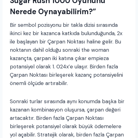
Sugar Rush 1000 Oyununu
Nerede Oynayabilirim?”
Bir sembol pozisyonu bir takla dizisi sırasında
ikinci kez bir kazanca katkıda bulunduğunda, 2x
ile başlayan bir Çarpan Noktası haline gelir. Bu
noktanın dahil olduğu sonraki the woman
kazançta, çarpan iki katına çıkar empieza
potansiyel olarak 1. 024x’e ulaşır. Birden fazla
Çarpan Noktası birleşerek kazanç potansiyelini
önemli ölçüde artırabilir.
Sonraki turlar sırasında aynı konumda başka bir
kazanan kombinasyon oluşursa, çarpan değeri
artacaktır. Birden fazla Çarpan Noktası
birleşerek potansiyel olarak büyük ödemelere
yol açabilir. Stratejik olarak, birden fazla Çarpan