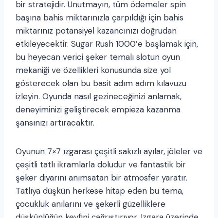
bir stratejidir. Unutmayın, tüm ödemeler spin
başına bahis miktarınızla çarpıldığı için bahis
miktarınız potansiyel kazancınızı doğrudan
etkileyecektir. Sugar Rush 1000’e başlamak için,
bu heyecan verici şeker temalı slotun oyun
mekaniği ve özellikleri konusunda size yol
gösterecek olan bu basit adım adım kılavuzu
izleyin. Oyunda nasıl gezineceğinizi anlamak,
deneyiminizi geliştirecek empieza kazanma
şansınızı artıracaktır.
Oyunun 7×7 ızgarası çeşitli sakızlı ayılar, jöleler ve
çeşitli tatlı ikramlarla doludur ve fantastik bir
şeker diyarını anımsatan bir atmosfer yaratır.
Tatlıya düşkün herkese hitap eden bu tema,
çocukluk anılarını ve şekerli güzelliklere
düşkünlüğün keyfini çağrıştırıyor. Izgara üzerinde