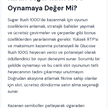
Oynamaya Değer Mi?
Sugar Rush 1000’de kazanmak için oyunun
özelliklerini anlamak, stratejik bahisler yapmak
ve ücretsiz çevirmeler ve çarpanlar gibi bonus
özelliklerden yararlanmak gerekir. Yüksek RTP’si
ve maksimum kazanma potansiyeli ile Glucose
Rush 1000, heyecan verici ve potansiyel olarak
ödüllendirici bir oyun deneyimi sunar. Sorumlu bir
şekilde oynamayı ve bu canlı slot oyununun tatlı
heyecanının tadını çıkarmayı unutmayın.
Doğrudan aksiyona atlamak fikrine sahip olanlar
için slot, ücretsiz döndürme satın alma seçeneği
sunar.
Kazanan semboller patlayarak ızgaradan