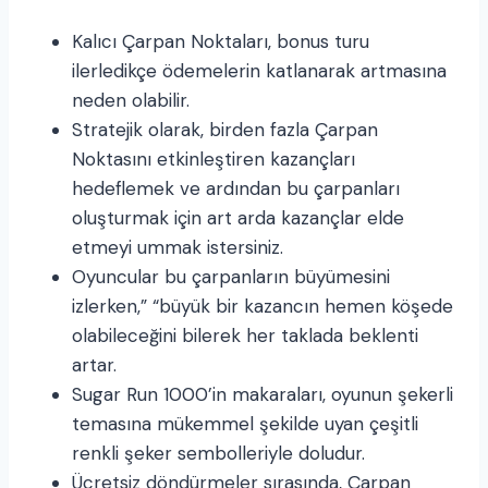
Kalıcı Çarpan Noktaları, bonus turu
ilerledikçe ödemelerin katlanarak artmasına
neden olabilir.
Stratejik olarak, birden fazla Çarpan
Noktasını etkinleştiren kazançları
hedeflemek ve ardından bu çarpanları
oluşturmak için art arda kazançlar elde
etmeyi ummak istersiniz.
Oyuncular bu çarpanların büyümesini
izlerken,” “büyük bir kazancın hemen köşede
olabileceğini bilerek her taklada beklenti
artar.
Sugar Run 1000’in makaraları, oyunun şekerli
temasına mükemmel şekilde uyan çeşitli
renkli şeker sembolleriyle doludur.
Ücretsiz döndürmeler sırasında, Çarpan