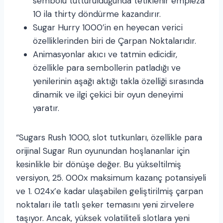
sembolü tutturulduğunda tetiklenir empieza
10 ila thirty döndürme kazandırır.
Sugar Hurry 1000’in en heyecan verici
özelliklerinden biri de Çarpan Noktalarıdır.
Animasyonlar akıcı ve tatmin edicidir,
özellikle para sembollerin patladığı ve
yenilerinin aşağı aktığı takla özelliği sırasında
dinamik ve ilgi çekici bir oyun deneyimi
yaratır.
“Sugars Rush 1000, slot tutkunları, özellikle para
orijinal Sugar Run oyunundan hoşlananlar için
kesinlikle bir dönüşe değer. Bu yükseltilmiş
versiyon, 25. 000x maksimum kazanç potansiyeli
ve 1. 024x’e kadar ulaşabilen geliştirilmiş çarpan
noktaları ile tatlı şeker temasını yeni zirvelere
taşıyor. Ancak, yüksek volatiliteli slotlara yeni