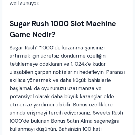
weil sunuyor.
Sugar Rush 1000 Slot Machine
Game Nedir?
Sugar Rush” “1000’de kazanma şansınızı
artırmak için ücretsiz döndürme özelliğini
tetiklemeye odaklanın ve 1, 024x’e kadar
ulaşabilen çarpan noktalarını hedefleyin. Paranızı
akıllıca yönetmek ve daha küçük bahislerle
başlamak da oyununuzu uzatmanıza ve
potansiyel olarak daha büyük kazançlar elde
etmenize yardımcı olabilir. Bonus özelliklere
anında erişmeyi tercih ediyorsanız, Sweets Rush
1000’de bulunan Bonus Satın Alma seçeneğini
kullanmayı düşünün. Bahsinizin 100 katı