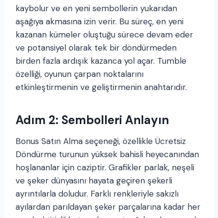
kaybolur ve en yeni sembollerin yukarıdan
aşağıya akmasına izin verir. Bu süreç, en yeni
kazanan kümeler oluştuğu sürece devam eder
ve potansiyel olarak tek bir döndürmeden
birden fazla ardışık kazanca yol açar. Tumble
özelliği, oyunun çarpan noktalarını
etkinleştirmenin ve geliştirmenin anahtarıdır.
Adım 2: Sembolleri Anlayın
Bonus Satın Alma seçeneği, özellikle Ücretsiz
Döndürme turunun yüksek bahisli heyecanından
hoşlananlar için caziptir. Grafikler parlak, neşeli
ve şeker dünyasını hayata geçiren şekerli
ayrıntılarla doludur. Farklı renkleriyle sakızlı
ayılardan parıldayan şeker parçalarına kadar her