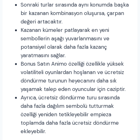
Sonraki turlar sırasında aynı konumda başka
bir kazanan kombinasyon oluşursa, çarpan
değeri artacaktır.
Kazanan kümeler patlayarak en yeni
sembollerin aşağı yuvarlanmasını ve
potansiyel olarak daha fazla kazanç
yaratmasını sağlar.
Bonus Satın Animo özelliği özellikle yüksek
volatiliteli oyunlardan hoşlanan ve ücretsiz
döndürme turunun heyecanını daha sık
yaşamak talep eden oyuncular için caziptir.
Ayrıca, ücretsiz döndürme turu sırasında
daha fazla dağılım sembolü tutturmak
özelliği yeniden tetikleyebilir empieza
toplamda daha fazla ücretsiz döndürme
ekleyebilir.