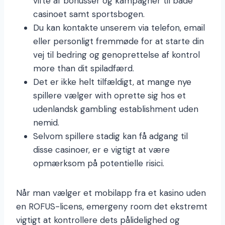
vifte af bonusser og kampagner til både
casinoet samt sportsbogen.
Du kan kontakte unserem via telefon, email
eller personligt fremmøde for at starte din
vej til bedring og genoprettelse af kontrol
more than dit spiladfærd.
Det er ikke helt tilfældigt, at mange nye
spillere vælger with oprette sig hos et
udenlandsk gambling establishment uden
nemid.
Selvom spillere stadig kan få adgang til
disse casinoer, er e vigtigt at være
opmærksom på potentielle risici.
Når man vælger et mobilapp fra et kasino uden
en ROFUS-licens, emergeny room det ekstremt
vigtigt at kontrollere dets pålidelighed og