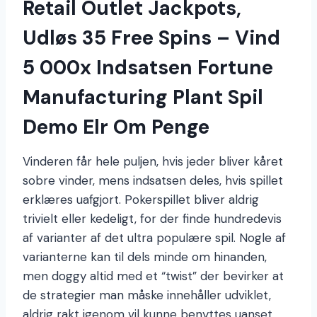
Retail Outlet Jackpots,
Udløs 35 Free Spins – Vind
5 000x Indsatsen Fortune
Manufacturing Plant Spil
Demo Elr Om Penge
Vinderen får hele puljen, hvis jeder bliver kåret
sobre vinder, mens indsatsen deles, hvis spillet
erklæres uafgjort. Pokerspillet bliver aldrig
trivielt eller kedeligt, for der finde hundredevis
af varianter af det ultra populære spil. Nogle af
varianterne kan til dels minde om hinanden,
men doggy altid med et “twist” der bevirker at
de strategier man måske innehåller udviklet,
aldrig rakt igenom vil kunne benyttes uanset