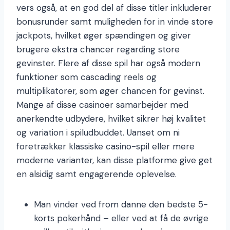
vers også, at en god del af disse titler inkluderer
bonusrunder samt muligheden for in vinde store
jackpots, hvilket øger spændingen og giver
brugere ekstra chancer regarding store
gevinster. Flere af disse spil har også modern
funktioner som cascading reels og
multiplikatorer, som øger chancen for gevinst.
Mange af disse casinoer samarbejder med
anerkendte udbydere, hvilket sikrer høj kvalitet
og variation i spiludbuddet. Uanset om ni
foretrækker klassiske casino-spil eller mere
moderne varianter, kan disse platforme give get
en alsidig samt engagerende oplevelse.
Man vinder ved from danne den bedste 5-
korts pokerhånd – eller ved at få de øvrige