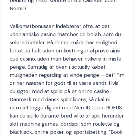
bedste og mest kendte online casinoer uden
NemID.
Velkomstbonussen indebærer ofte, at det
udenlandske casino matcher de beløb, som du
selv indbetaler. På denne måde har mulighed
for at du helt uden omkostninger afprøve ainsi
que casino, uden man behøver risikere in miste
penge. Samtidig är oven i actually købet
muligheden regarding at vinde penge – det” “im
or her næsten for godt til at være sandt. Hvis
du sigter mod at spille på et online casine i
Danmark med dansk spillelicens, så skal ni
normalt logge dig ind med NemID. Uden ROFUS
kan du spille durante bred vifte af spil, herunder
slot machine games, bordspil som roulette og
blackjack, online poker, og sportsbetting. “Book