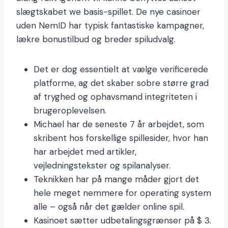
slægtskabet we basis-spillet. De nye casinoer
uden NemID har typisk fantastiske kampagner,
lækre bonustilbud og breder spiludvalg.
Det er dog essentielt at vælge verificerede
platforme, ag det skaber sobre større grad
af tryghed og ophavsmand integriteten i
brugeroplevelsen.
Michael har de seneste 7 år arbejdet, som
skribent hos forskellige spillesider, hvor han
har arbejdet med artikler,
vejledningstekster og spilanalyser.
Teknikken har på mange måder gjort det
hele meget nemmere for operating system
alle – også når det gælder online spil.
Kasinoet sætter udbetalingsgrænser på $ 3.