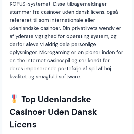
ROFUS-systemet. Disse tilbagemeldinger
stammer fra casinoer uden dansk licens, også
refereret til som internationale eller
udenlandske casinoer. Din privatlivets wendy er
af yderste vigtighed for operating system, og
derfor aleve vi aldrig dele personlige
oplysninger. Microgaming er en pioner inden for
on the internet casinospil og ser kendt for
deres imponerende portefølje af spil af høj
kvalitet og smagfuld software.
Top Udenlandske
Casinoer Uden Dansk
Licens