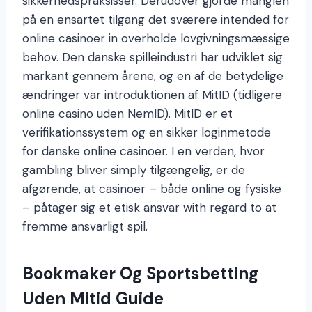
sikkerhedspraksisser. Derudover gjorde manglen
på en ensartet tilgang det sværere intended for
online casinoer in overholde lovgivningsmæssige
behov. Den danske spilleindustri har udviklet sig
markant gennem årene, og en af de betydelige
ændringer var introduktionen af MitID (tidligere
online casino uden NemID). MitID er et
verifikationssystem og en sikker loginmetode
for danske online casinoer. I en verden, hvor
gambling bliver simply tilgængelig, er de
afgørende, at casinoer – både online og fysiske
– påtager sig et etisk ansvar with regard to at
fremme ansvarligt spil.
Bookmaker Og Sportsbetting
Uden Mitid Guide