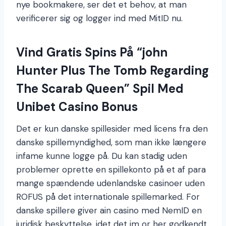
nye bookmakere, ser det et behov, at man
verificerer sig og logger ind med MitID nu.
Vind Gratis Spins På “john
Hunter Plus The Tomb Regarding
The Scarab Queen” Spil Med
Unibet Casino Bonus
Det er kun danske spillesider med licens fra den
danske spillemyndighed, som man ikke længere
infame kunne logge på. Du kan stadig uden
problemer oprette en spillekonto på et af para
mange spændende udenlandske casinoer uden
ROFUS på det internationale spillemarked. For
danske spillere giver ain casino med NemID en
juridisk beskyttelse, idet det im or her godkendt