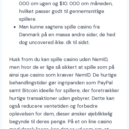
000 om ugen og $10. 000 om måneden,
hvilket passer godt til gennemsnitlige
spillere.
Man kunne sagtens spille casino fra
Danmark på en masse andre sider, de hed
dog uncovered ikke. dk til sidst.
Husk from du kan spille casino uden NemID,
men hvor de er lige så sikkert at spille som på
ainsi que casino som kræver NemID. De hurtige
behandlingstider gør ingripanden som PayPal
samt Bitcoin ideelle for spillere, der foretrækker
hurtige transaktioner uden gebyrer. Dette kan
også reducere ventetiden og forbedre
oplevelsen for dem, dieser ønsker øjeblikkelig
begynde til deres penge. På et on line casino