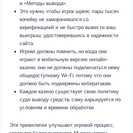
и «Методы вывода».
Это нужно, чтобы игрок шреяс пары тысяч
копейку не заморачивался со
верификацией и не быстро вывести ваш
выигрыш, удостоверившись в надежности
сайта.
Игроки должны помнить, но когда они
играют в мобильную версию онлайн-
казино, они не должны подключаться нему
общедоступному Wi-Fi, потому что они
должно быть подвержены кибератакам.
Каждое казино существует свою политику
судя выводу средств, саму варьируется по
условиям и времени обработки.
Эти привилегии улучшают игровой процесс,
глядя его более выгодного. Многие игроки