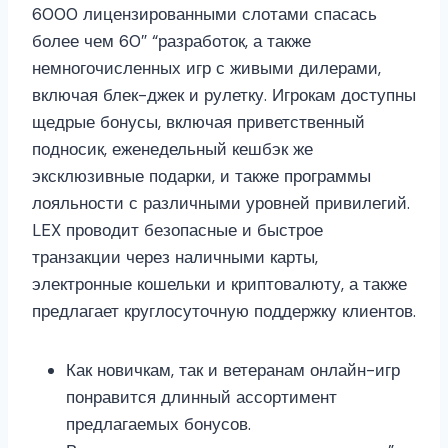
6000 лицензированными слотами спасась
более чем 60″ “разработок, а также
немногочисленных игр с живыми дилерами,
включая блек-джек и рулетку. Игрокам доступны
щедрые бонусы, включая приветственный
подносик, еженедельный кешбэк же
эксклюзивные подарки, и также программы
лояльности с различными уровней привилегий.
LEX проводит безопасные и быстрое
транзакции через наличными карты,
электронные кошельки и криптовалюту, а также
предлагает круглосуточную поддержку клиентов.
Как новичкам, так и ветеранам онлайн-игр
понравится длинный ассортимент
предлагаемых бонусов.