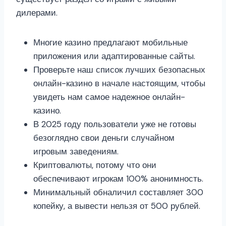
дилерами.
Многие казино предлагают мобильные
приложения или адаптированные сайты.
Проверьте наш список лучших безопасных
онлайн-казино в начале настоящим, чтобы
увидеть нам самое надежное онлайн-
казино.
В 2025 году пользователи уже не готовы
безоглядно свои деньги случайном
игровым заведениям.
Криптовалюты, потому что они
обеспечивают игрокам 100% анонимность.
Минимальный обналичил составляет 300
копейку, а вывести нельзя от 500 рублей.