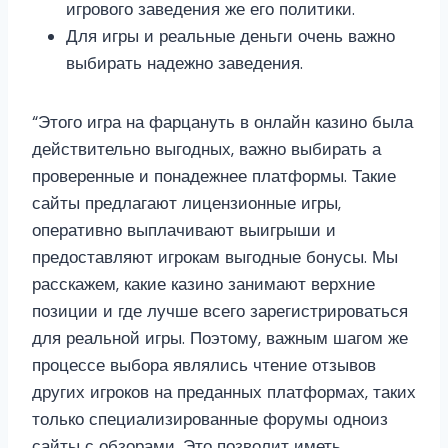
игрового заведения же его политики.
Для игры и реальные деньги очень важно
выбирать надежно заведения.
“Этого игра на фарцануть в онлайн казино была
действительно выгодных, важно выбирать а
проверенные и понадежнее платформы. Такие
сайты предлагают лицензионные игры,
оперативно выплачивают выигрыши и
предоставляют игрокам выгодные бонусы. Мы
расскажем, какие казино занимают верхние
позиции и где лучше всего зарегистрироваться
для реальной игры. Поэтому, важным шагом же
процессе выбора являлись чтение отзывов
других игроков на преданных платформах, таких
только специализированные форумы одноиз
сайты с обзорами. Это позволит иметь