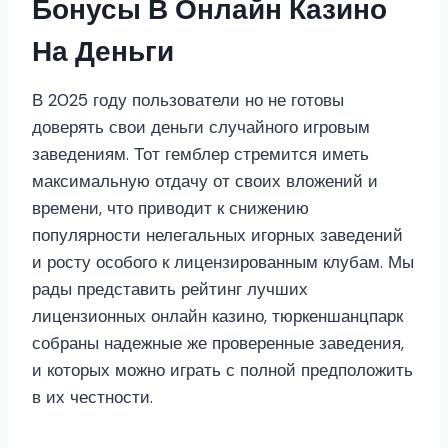
Бонусы В Онлайн Казино
На Деньги
В 2025 году пользователи но не готовы
доверять свои деньги случайного игровым
заведениям. Тот гемблер стремится иметь
максимальную отдачу от своих вложений и
времени, что приводит к снижению
популярности нелегальных игорных заведений
и росту особого к лицензированным клубам. Мы
рады представить рейтинг лучших
лицензионных онлайн казино, тюркеншанцпарк
собраны надежные же проверенные заведения,
и которых можно играть с полной предположить
в их честности.