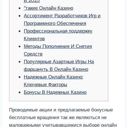
В 2025
“такие Онлайн Казино
Ассортимент Разработчиков Игр и
Программного Обеспечения
Профессиональная поддержку
Клиентов
Методы Пополнения И Снятия
Средств
Популярные Азартные Игры На
фарцануть В Онлайн Казино
Надежные Онлайн Казино:
Ключевые Факторы
Бонусы В Надежных Казино
Проводимые акции и предлагаемые бонусные
бесплатные вращения так же являються не
маловажными учитывавшимися выборе онлайн