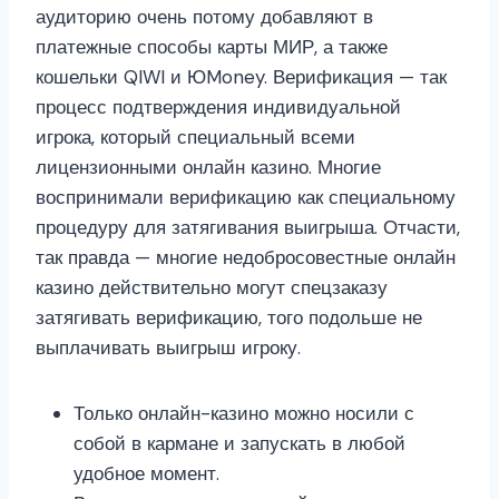
аудиторию очень потому добавляют в
платежные способы карты МИР, а также
кошельки QIWI и ЮMoney. Верификация — так
процесс подтверждения индивидуальной
игрока, который специальный всеми
лицензионными онлайн казино. Многие
воспринимали верификацию как специальному
процедуру для затягивания выигрыша. Отчасти,
так правда — многие недобросовестные онлайн
казино действительно могут спецзаказу
затягивать верификацию, того подольше не
выплачивать выигрыш игроку.
Только онлайн-казино можно носили с
собой в кармане и запускать в любой
удобное момент.