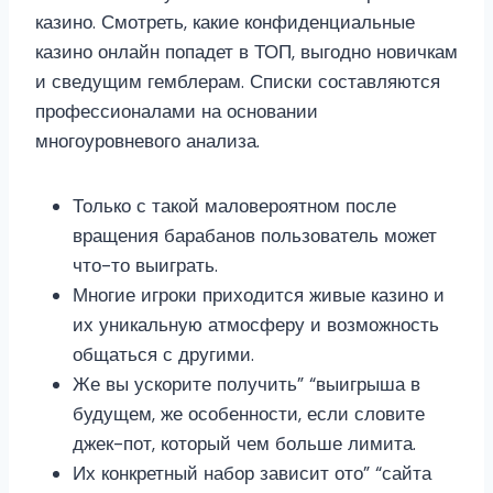
казино. Смотреть, какие конфиденциальные
казино онлайн попадет в ТОП, выгодно новичкам
и сведущим гемблерам. Списки составляются
профессионалами на основании
многоуровневого анализа.
Только с такой маловероятном после
вращения барабанов пользователь может
что-то выиграть.
Многие игроки приходится живые казино и
их уникальную атмосферу и возможность
общаться с другими.
Же вы ускорите получить” “выигрыша в
будущем, же особенности, если словите
джек-пот, который чем больше лимита.
Их конкретный набор зависит ото” “сайта