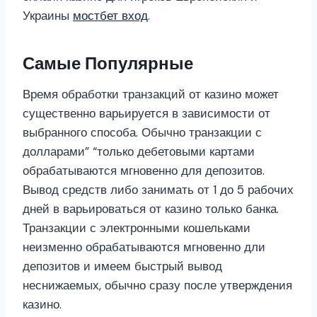
Украины
мостбет вход
.
Самые Популярные
Время обработки транзакций от казино может
существенно варьируется в зависимости от
выбранного способа. Обычно транзакции с
долларами” “только дебетовыми картами
обрабатываются мгновенно для депозитов.
Вывод средств либо занимать от 1 до 5 рабочих
дней в варьироваться от казино только банка.
Транзакции с электронными кошельками
неизменно обрабатываются мгновенно дли
депозитов и имеем быстрый вывод
неснижаемых, обычно сразу после утверждения
казино.