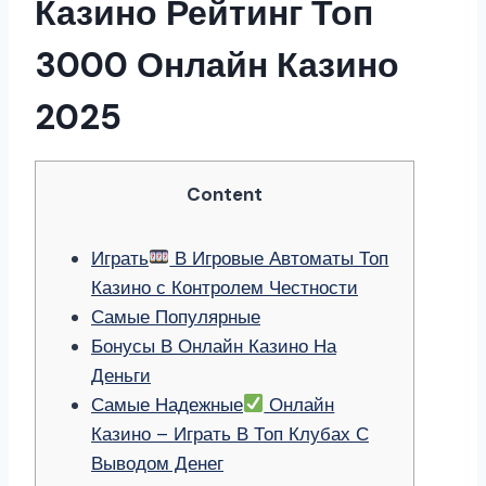
Казино Рейтинг Топ
3000 Онлайн Казино
2025
Content
Играть
В Игровые Автоматы Топ
Казино с Контролем Честности
Самые Популярные
Бонусы В Онлайн Казино На
Деньги
Самые Надежные
Онлайн
Казино – Играть В Топ Клубах С
Выводом Денег