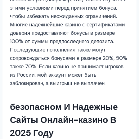
этими условиями перед принятием бонуса,
чтобы избежать неожиданных ограничений.
Многие надежнейшие казино с сертификатами
доверия предоставляют бонусы в размере
100% от суммы предпоследнего депозита.
Последующие пополнения также могут
сопровождаться бонусами в размере 20%, 50%
также 70%. Если казино не принимает игроков
из России, мой аккаунт может быть
заблокирован, а выигрыш не выплачен.
безопасном И Надежные
Сайты Онлайн-казино В
2025 Году