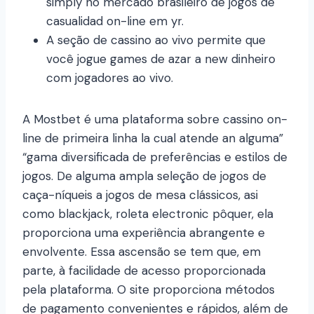
simply no mercado brasileiro de jogos de
casualidad on-line em yr.
A seção de cassino ao vivo permite que
você jogue games de azar a new dinheiro
com jogadores ao vivo.
A Mostbet é uma plataforma sobre cassino on-
line de primeira linha la cual atende an alguma”
“gama diversificada de preferências e estilos de
jogos. De alguma ampla seleção de jogos de
caça-níqueis a jogos de mesa clássicos, asi
como blackjack, roleta electronic pôquer, ela
proporciona uma experiência abrangente e
envolvente. Essa ascensão se tem que, em
parte, à facilidade de acesso proporcionada
pela plataforma. O site proporciona métodos
de pagamento convenientes e rápidos, além de