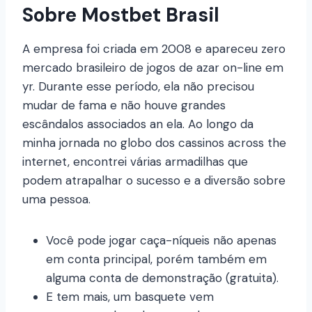
Sobre Mostbet Brasil
A empresa foi criada em 2008 e apareceu zero
mercado brasileiro de jogos de azar on-line em
yr. Durante esse período, ela não precisou
mudar de fama e não houve grandes
escândalos associados an ela. Ao longo da
minha jornada no globo dos cassinos across the
internet, encontrei várias armadilhas que
podem atrapalhar o sucesso e a diversão sobre
uma pessoa.
Você pode jogar caça-níqueis não apenas
em conta principal, porém também em
alguma conta de demonstração (gratuita).
E tem mais, um basquete vem