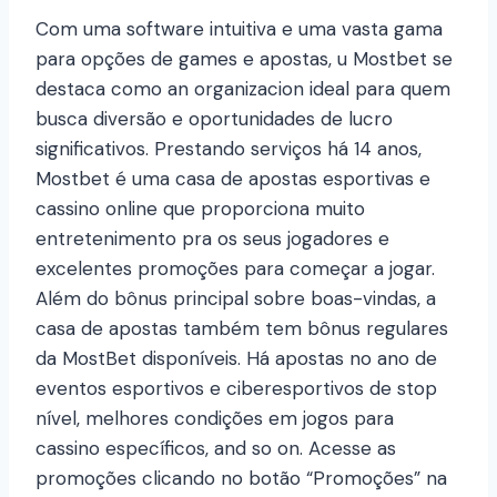
Com uma software intuitiva e uma vasta gama
para opções de games e apostas, u Mostbet se
destaca como an organizacion ideal para quem
busca diversão e oportunidades de lucro
significativos. Prestando serviços há 14 anos,
Mostbet é uma casa de apostas esportivas e
cassino online que proporciona muito
entretenimento pra os seus jogadores e
excelentes promoções para começar a jogar.
Além do bônus principal sobre boas-vindas, a
casa de apostas também tem bônus regulares
da MostBet disponíveis. Há apostas no ano de
eventos esportivos e ciberesportivos de stop
nível, melhores condições em jogos para
cassino específicos, and so on. Acesse as
promoções clicando no botão “Promoções” na