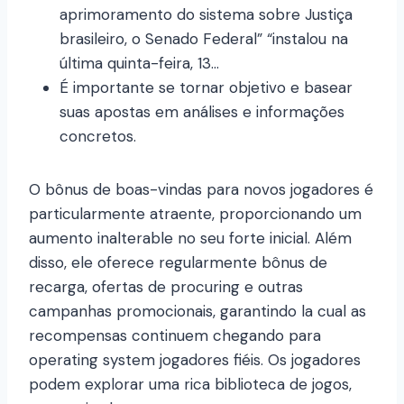
aprimoramento do sistema sobre Justiça
brasileiro, o Senado Federal” “instalou na
última quinta-feira, 13…
É importante se tornar objetivo e basear
suas apostas em análises e informações
concretos.
O bônus de boas-vindas para novos jogadores é
particularmente atraente, proporcionando um
aumento inalterable no seu forte inicial. Além
disso, ele oferece regularmente bônus de
recarga, ofertas de procuring e outras
campanhas promocionais, garantindo la cual as
recompensas continuem chegando para
operating system jogadores fiéis. Os jogadores
podem explorar uma rica biblioteca de jogos,