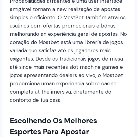
Probabilidades atraentes e uma user interface
amigável tornam a new realização de apostas
simples e eficiente. O MostBet também atrai os
usuários com ofertas promocionais e bônus,
melhorando an experiência geral de apostas. No
coração do Mostbet está uma librería de jogos
variada que satisfaz até os jogadores mais
exigentes. Desde os tradicionais jogos de mesa
até since mais recentes slot machine games e
jogos apresentando dealers ao vivo, o Mostbet
proporciona uman experiência sobre casino
completa at the imersiva, diretamente do
conforto de tua casa.
Escolhendo Os Melhores
Esportes Para Apostar