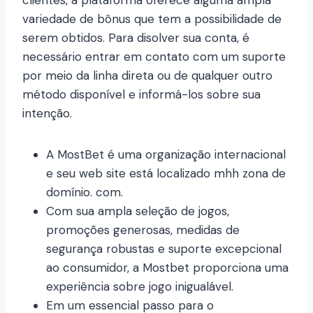
variedade de bônus que tem a possibilidade de
serem obtidos. Para disolver sua conta, é
necessário entrar em contato com um suporte
por meio da linha direta ou de qualquer outro
método disponível e informá-los sobre sua
intenção.
A MostBet é uma organização internacional
e seu web site está localizado mhh zona de
domínio. com.
Com sua ampla seleção de jogos,
promoções generosas, medidas de
segurança robustas e suporte excepcional
ao consumidor, a Mostbet proporciona uma
experiência sobre jogo inigualável.
Em um essencial passo para o