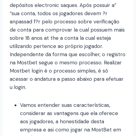
depósitos electronic saques. Após possuir a”
“sua conta, todos os jogadores devem ?r
anpassad f?r pelo processo sobre verificação
de conta para comprovar la cual possuem mais
sobre 18 anos at the a conta la cual esteja
utilizando pertence ao próprio jogador.
Independente da forma que escolher, o registro
na Mostbet segue o mesmo processo. Realizar
Mostbet login é o processo simples, é só
acessar o andatura a passo abaixo para efetuar
u login.
Vamos entender suas características,
considerar as vantagens que ela oferece
aos jogadores, a honestidade desta
empresa e asi como jogar na MostBet em