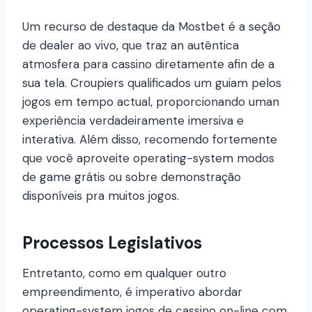
Um recurso de destaque da Mostbet é a seção
de dealer ao vivo, que traz an autêntica
atmosfera para cassino diretamente afin de a
sua tela. Croupiers qualificados um guiam pelos
jogos em tempo actual, proporcionando uman
experiência verdadeiramente imersiva e
interativa. Além disso, recomendo fortemente
que você aproveite operating-system modos
de game grátis ou sobre demonstração
disponíveis pra muitos jogos.
Processos Legislativos
Entretanto, como em qualquer outro
empreendimento, é imperativo abordar
operating-system jogos de cassino on-line com