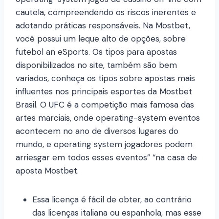
cautela, compreendendo os riscos inerentes e
adotando práticas responsáveis. Na Mostbet,
você possui um leque alto de opções, sobre
futebol an eSports. Os tipos para apostas
disponibilizados no site, também são bem
variados, conheça os tipos sobre apostas mais
influentes nos principais esportes da Mostbet
Brasil. O UFC é a competição mais famosa das
artes marciais, onde operating-system eventos
acontecem no ano de diversos lugares do
mundo, e operating system jogadores podem
arriesgar em todos esses eventos” “na casa de
aposta Mostbet.
Essa licença é fácil de obter, ao contrário
das licenças italiana ou espanhola, mas esse