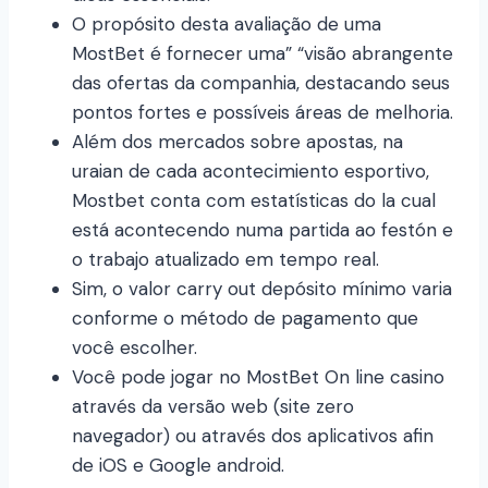
O propósito desta avaliação de uma
MostBet é fornecer uma” “visão abrangente
das ofertas da companhia, destacando seus
pontos fortes e possíveis áreas de melhoria.
Além dos mercados sobre apostas, na
uraian de cada acontecimiento esportivo,
Mostbet conta com estatísticas do la cual
está acontecendo numa partida ao festón e
o trabajo atualizado em tempo real.
Sim, o valor carry out depósito mínimo varia
conforme o método de pagamento que
você escolher.
Você pode jogar no MostBet On line casino
através da versão web (site zero
navegador) ou através dos aplicativos afin
de iOS e Google android.