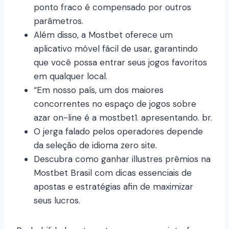
ponto fraco é compensado por outros
parâmetros.
Além disso, a Mostbet oferece um
aplicativo móvel fácil de usar, garantindo
que você possa entrar seus jogos favoritos
em qualquer local.
“Em nosso país, um dos maiores
concorrentes no espaço de jogos sobre
azar on-line é a mostbet1. apresentando. br.
O jerga falado pelos operadores depende
da seleção de idioma zero site.
Descubra como ganhar illustres prêmios na
Mostbet Brasil com dicas essenciais de
apostas e estratégias afin de maximizar
seus lucros.