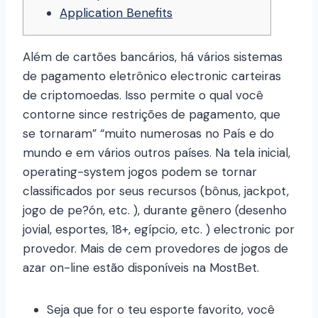
Application Benefits
Além de cartões bancários, há vários sistemas
de pagamento eletrônico electronic carteiras
de criptomoedas. Isso permite o qual você
contorne since restrições de pagamento, que
se tornaram” “muito numerosas no País e do
mundo e em vários outros países. Na tela inicial,
operating-system jogos podem se tornar
classificados por seus recursos (bônus, jackpot,
jogo de pe?ón, etc. ), durante gênero (desenho
jovial, esportes, 18+, egípcio, etc. ) electronic por
provedor. Mais de cem provedores de jogos de
azar on-line estão disponíveis na MostBet.
Seja que for o teu esporte favorito, você