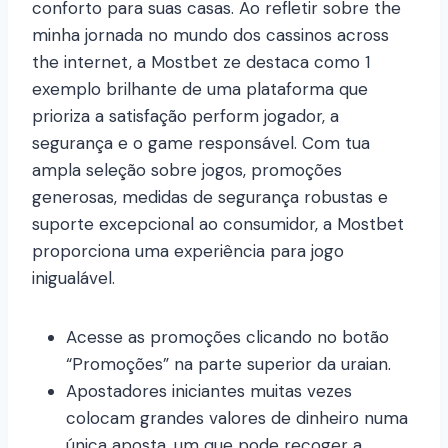
conforto para suas casas. Ao refletir sobre the
minha jornada no mundo dos cassinos across
the internet, a Mostbet ze destaca como 1
exemplo brilhante de uma plataforma que
prioriza a satisfação perform jogador, a
segurança e o game responsável. Com tua
ampla seleção sobre jogos, promoções
generosas, medidas de segurança robustas e
suporte excepcional ao consumidor, a Mostbet
proporciona uma experiência para jogo
inigualável.
Acesse as promoções clicando no botão
“Promoções” na parte superior da uraian.
Apostadores iniciantes muitas vezes
colocam grandes valores de dinheiro numa
única aposta, um que pode recoger a