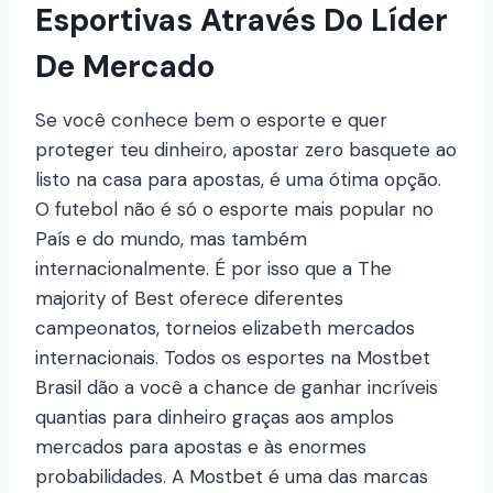
Esportivas Através Do Líder
De Mercado
Se você conhece bem o esporte e quer
proteger teu dinheiro, apostar zero basquete ao
listo na casa para apostas, é uma ótima opção.
O futebol não é só o esporte mais popular no
País e do mundo, mas também
internacionalmente. É por isso que a The
majority of Best oferece diferentes
campeonatos, torneios elizabeth mercados
internacionais. Todos os esportes na Mostbet
Brasil dão a você a chance de ganhar incríveis
quantias para dinheiro graças aos amplos
mercados para apostas e às enormes
probabilidades. A Mostbet é uma das marcas