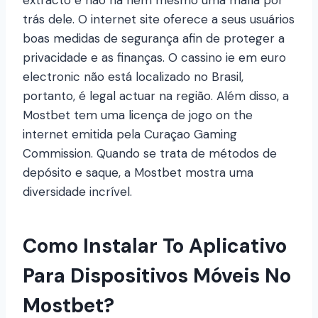
trás dele. O internet site oferece a seus usuários
boas medidas de segurança afin de proteger a
privacidade e as finanças. O cassino ie em euro
electronic não está localizado no Brasil,
portanto, é legal actuar na região. Além disso, a
Mostbet tem uma licença de jogo on the
internet emitida pela Curaçao Gaming
Commission. Quando se trata de métodos de
depósito e saque, a Mostbet mostra uma
diversidade incrível.
Como Instalar To Aplicativo
Para Dispositivos Móveis No
Mostbet?