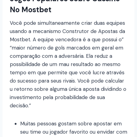
No Mostbet
Você pode simultaneamente criar duas equipes
usando a mecanismo Construtor de Apostas da
Mostbet. A equipe vencedora é a que possui o”
“maior número de gols marcados em geral em
comparação com a adversária. Ela reduz a
possibilidade de um mau resultado ao mesmo
tempo em que permite que você lucre através
do sucesso para seus rivais. Você pode calcular
u retorno sobre alguma única aposta dividindo o
investimento pela probabilidade de sua
decisão.”
Muitas pessoas gostam sobre apostar em
seu time ou jogador favorito ou envidar com