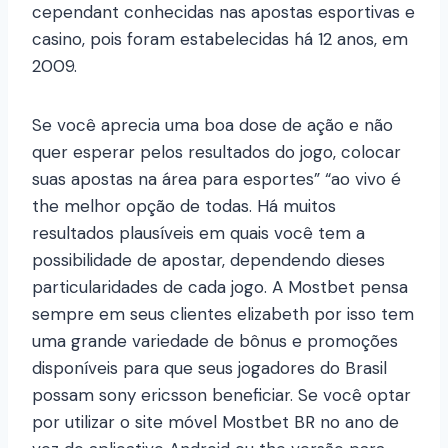
cependant conhecidas nas apostas esportivas e
casino, pois foram estabelecidas há 12 anos, em
2009.
Se você aprecia uma boa dose de ação e não
quer esperar pelos resultados do jogo, colocar
suas apostas na área para esportes” “ao vivo é
the melhor opção de todas. Há muitos
resultados plausíveis em quais você tem a
possibilidade de apostar, dependendo dieses
particularidades de cada jogo. A Mostbet pensa
sempre em seus clientes elizabeth por isso tem
uma grande variedade de bônus e promoções
disponíveis para que seus jogadores do Brasil
possam sony ericsson beneficiar. Se você optar
por utilizar o site móvel Mostbet BR no ano de