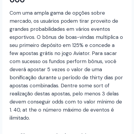
Com uma ampla gama de opções sobre
mercado, os usuários podem tirar proveito de
grandes probabilidades em vários eventos
esportivos. O bônus de boas-vindas multiplica o
seu primeiro depósito em 125% e concede a
few apostas grátis no jogo Aviator. Para sacar
com sucesso os fundos perform bônus, você
deverá apostar 5 vezes o valor de uma
bonificação durante u período de thirty dias por
apostas combinadas. Dentre some sort of
realização destas apostas, pelo menos 3 delas
devem conseguir odds com to valor mínimo de
1. 40, at the o número máximo de eventos é
ilimitado.