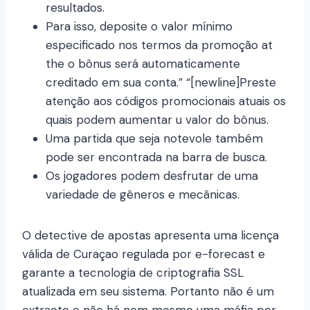
resultados.
Para isso, deposite o valor mínimo
especificado nos termos da promoção at
the o bônus será automaticamente
creditado em sua conta.” “[newline]Preste
atenção aos códigos promocionais atuais os
quais podem aumentar u valor do bônus.
Uma partida que seja notevole também
pode ser encontrada na barra de busca.
Os jogadores podem desfrutar de uma
variedade de gêneros e mecânicas.
O detective de apostas apresenta uma licença
válida de Curaçao regulada por e-forecast e
garante a tecnologia de criptografia SSL
atualizada em seu sistema. Portanto não é um
extracto e não há nem mesmo uma máfia por