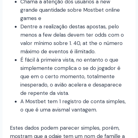
Chama a atenção dos usuários a new
grande quantidade sobre Mostbet online
games e
Dentre a realização destas apostas, pelo
menos a few delas devem ter odds com o
valor mínimo sobre 1. 40, at the o número
máximo de eventos é ilimitado.
É fácil à primeira vista, no entanto o que
simplemente complica o se do jogador é
que em o certo momento, totalmente
inesperado, o avião acelera e desaparece
de repente da vista.
A Mostbet tem 1 registro de conta simples,
o que é uma avismal vantagem.
Estes dados podem parecer simples, porém,
mostram que a odaie tem um nom de famille a