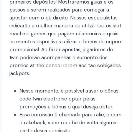
primeiros depósitos! Mostraremos guias e os
passos a serem realizados para começar a
apostar com o pé direito. Nossos especialistas
indicarão a melhor maneira de utilizá-los, os slot
machine games que pagam néanmoins e quais
os eventos esportivos utilizar o bônus do cupom
promocional. Ao fazer apostas, jogadores do
1win poderão acompanhar o aumento dos
prêmios at the concorrerem aos tão cobiçados
jackpots.
Nesse momento, é possível ativar o bônus
code 1win electronic optar pelas
promoções e bônus o qual deseja obter.
Essa comissão é chamada para rake, e com
o rakeback, você recebe de volta alguma
parte dessa comissão.