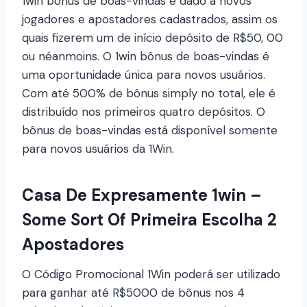
1win bônus de boas-vindas é dado a novos
jogadores e apostadores cadastrados, assim os
quais fizerem um de início depósito de R$50, 00
ou néanmoins. O 1win bônus de boas-vindas é
uma oportunidade única para novos usuários.
Com até 500% de bônus simply no total, ele é
distribuído nos primeiros quatro depósitos. O
bônus de boas-vindas está disponível somente
para novos usuários da 1Win.
Casa De Expresamente 1win –
Some Sort Of Primeira Escolha 2
Apostadores
O Código Promocional 1Win poderá ser utilizado
para ganhar até R$5000 de bônus nos 4