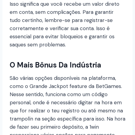
Isso significa que você recebe um valor direto
em conta, sem complicações. Para garantir
tudo certinho, lembre-se para registrar-se
corretamente e verificar sua conta. Isso é
essencial para evitar bloqueios e garantir os
saques sem problemas.
O Mais Bônus Da Indústria
São várias opções disponíveis na plataforma,
como o Grande Jackpot feature da BetGames.
Nesse sentido, funciona como um código
personal, onde é necessário digitar na hora em
que for realizar o teu registro ou até mesmo na
trampolín na seção específica para isso. Na hora
de fazer seu primeiro depósito, a 1win
proporciona várias opções para pagamento,