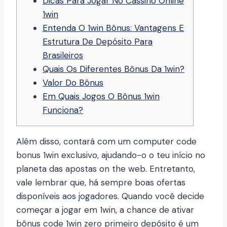
Dicas Para Jogar No Cassino Online
1win
Entenda O 1win Bônus: Vantagens E
Estrutura De Depósito Para
Brasileiros
Quais Os Diferentes Bônus Da 1win?
Valor Do Bônus
Em Quais Jogos O Bônus 1win
Funciona?
Além disso, contará com um computer code
bonus 1win exclusivo, ajudando-o o teu início no
planeta das apostas on the web. Entretanto,
vale lembrar que, há sempre boas ofertas
disponíveis aos jogadores. Quando você decide
começar a jogar em 1win, a chance de ativar
bônus code 1win zero primeiro depósito é um