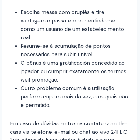
Escolha mesas com crupiês e tire
vantagem o passatempo, sentindo-se
como um usuario de um estabelecimento
real.
Resume-se à acumulação de pontos
necessários para subir 1 nível.
O bônus é uma gratificación concedida ao
jogador ou cumprir exatamente os termos
weil promoção.
Outro problema comum é a utilização
perform cupom mais da vez, o os quais não
é permitido.
Em caso de dúvidas, entre na contato com the
casa via telefone, e-mail ou chat ao vivo 24H. O