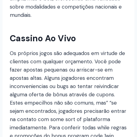
sobre modalidades e competições nacionais e
mundiais.
Cassino Ao Vivo
Os próprios jogos são adequados em virtude de
clientes com qualquer orçamento. Você pode
fazer apostas pequenas ou arriscar-se em
apostas altas. Alguns jogadores encontram
inconveniencias ou bugs ao tentar reivindicar
alguma oferta de bônus através de cupons.
Estes empecilhos não são comuns, mas” “se
sejam encontrados, jogadores precisarão entrar
na contato com some sort of plataforma
imediatamente. Para conferir todas while regras
e promoções do bonus program code 1win,