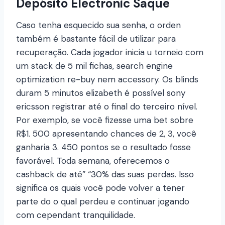
Depósito Electronic Saque
Caso tenha esquecido sua senha, o orden
também é bastante fácil de utilizar para
recuperação. Cada jogador inicia u torneio com
um stack de 5 mil fichas, search engine
optimization re-buy nem accessory. Os blinds
duram 5 minutos elizabeth é possível sony
ericsson registrar até o final do terceiro nível.
Por exemplo, se você fizesse uma bet sobre
R$1. 500 apresentando chances de 2, 3, você
ganharia 3. 450 pontos se o resultado fosse
favorável. Toda semana, oferecemos o
cashback de até” “30% das suas perdas. Isso
significa os quais você pode volver a tener
parte do o qual perdeu e continuar jogando
com cependant tranquilidade.