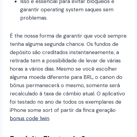
Isso é essencial para evitar bloqueios e
garantir operating system saques sem
problemas.
É the nossa forma de garantir que você sempre
tenha alguma segunda chance. Os fundos de
depósito são creditados instantaneamente, a
retirada tem a possibilidade de levar de várias
horas a vários dias. Mesmo se você escolher
alguma moeda diferente para BRL, o canon do
bônus permanecerá o mesmo, somente será
recalculado à taxa de câmbio atual. O aplicativo
foi testado no ano de todos os exemplares de
iPhone some sort of partir da finca geração
bonus code 1win
.