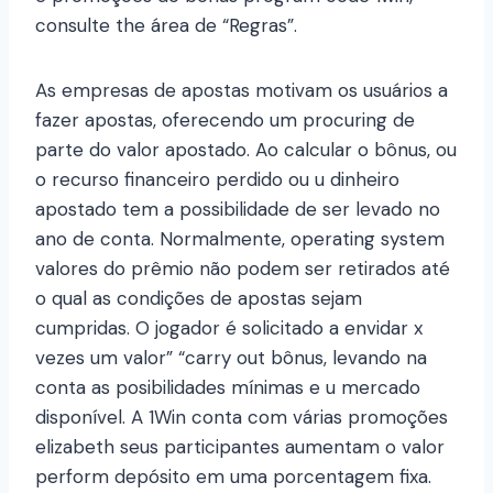
consulte the área de “Regras”.
As empresas de apostas motivam os usuários a
fazer apostas, oferecendo um procuring de
parte do valor apostado. Ao calcular o bônus, ou
o recurso financeiro perdido ou u dinheiro
apostado tem a possibilidade de ser levado no
ano de conta. Normalmente, operating system
valores do prêmio não podem ser retirados até
o qual as condições de apostas sejam
cumpridas. O jogador é solicitado a envidar x
vezes um valor” “carry out bônus, levando na
conta as posibilidades mínimas e u mercado
disponível. A 1Win conta com várias promoções
elizabeth seus participantes aumentam o valor
perform depósito em uma porcentagem fixa.