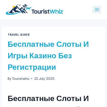
Skip
to
content
TRAVEL GUIDE
Бесплатные Слоты И
Игры Казино Без
Регистрации
By
Touristwhiz
22 July 2025
Бесплатные Слоты И