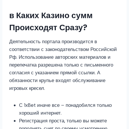
в Каких Казино сумм
Происходят Сразу?
Деятельность портала производится в
соответствии с законодательством Российской
Рф. Использование авторских материалов и
перепечатка разрешена только с письменного
согласия с указанием прямой ссылки. А
обязанности крупье входят обслуживание
игровых кресел.
С 1xBet иначе все – понадобился только
хороший интернет.
Регистрация проста, только вы можете
пополнять счет по своему усмотрению.