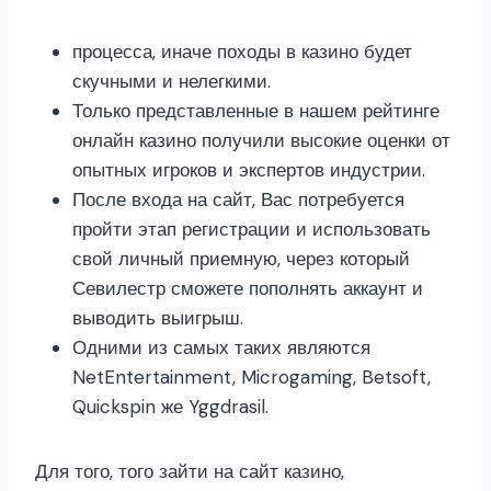
процесса, иначе походы в казино будет
скучными и нелегкими.
Только представленные в нашем рейтинге
онлайн казино получили высокие оценки от
опытных игроков и экспертов индустрии.
После входа на сайт, Вас потребуется
пройти этап регистрации и использовать
свой личный приемную, через который
Севилестр сможете пополнять аккаунт и
выводить выигрыш.
Одними из самых таких являются
NetEntertainment, Microgaming, Betsoft,
Quickspin же Yggdrasil.
Для того, того зайти на сайт казино,