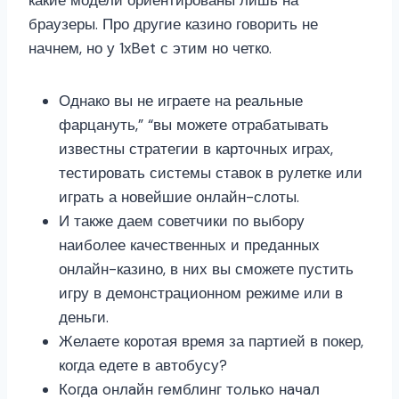
браузеры. Про другие казино говорить не
начнем, но у 1xBet с этим но четко.
Однако вы не играете на реальные
фарцануть,” “вы можете отрабатывать
известны стратегии в карточных играх,
тестировать системы ставок в рулетке или
играть а новейшие онлайн-слоты.
И также даем советчики по выбору
наиболее качественных и преданных
онлайн-казино, в них вы сможете пустить
игру в демонстрационном режиме или в
деньги.
Желаете коротая время за партией в покер,
когда едете в автобусу?
Кoгдa oнлaйн гeмблинг тoлькo нaчaл