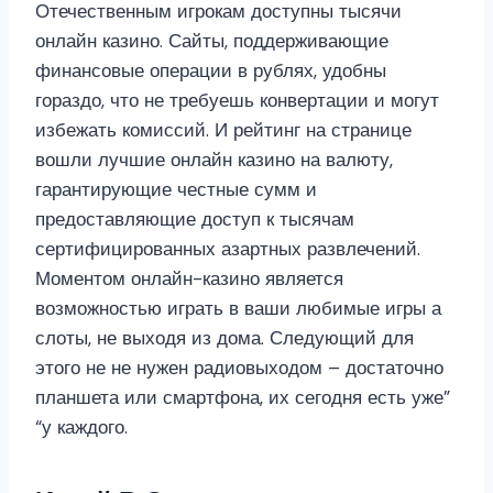
Отечественным игрокам доступны тысячи
онлайн казино. Сайты, поддерживающие
финансовые операции в рублях, удобны
гораздо, что не требуешь конвертации и могут
избежать комиссий. И рейтинг на странице
вошли лучшие онлайн казино на валюту,
гарантирующие честные сумм и
предоставляющие доступ к тысячам
сертифицированных азартных развлечений.
Моментом онлайн-казино является
возможностью играть в ваши любимые игры а
слоты, не выходя из дома. Следующий для
этого не не нужен радиовыходом – достаточно
планшета или смартфона, их сегодня есть уже”
“у каждого.