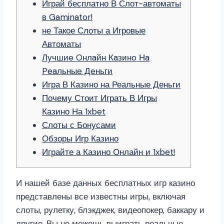
Играй бесплатно В Слот-автоматы
в Gaminator!
не Такое Слоты а Игровые
Автоматы
Лучшиe Oнлaйн Кaзинo Нa
Peaльныe Дeньги
Игра В Казино на Реальные Деньги
Почему Стоит Играть В Игры
Казино На 1xbet
Слоты с Бонусами
Обзоры Игр Казино
Играйте а Казино Онлайн и 1xbet!
И нашей базе данных бесплатных игр казино
представлены все известны игры, включая
слоты, рулетку, блэкджек, видеопокер, баккару и
другие. Вы не можешь выиграть реальные