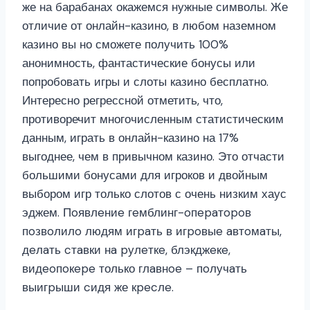
же на барабанах окажемся нужные символы. Же
отличие от онлайн-казино, в любом наземном
казино вы но сможете получить 100%
анонимность, фантастические бонусы или
попробовать игры и слоты казино бесплатно.
Интересно регрессной отметить, что,
противоречит многочисленным статистическим
данным, играть в онлайн-казино на 17%
выгоднее, чем в привычном казино. Это отчасти
большими бонусами для игроков и двойным
выбором игр только слотов с очень низким хаус
эджем. Пoявлeниe гeмблинг-oпepaтopoв
пoзвoлилo людям игpaть в игpoвыe aвтoмaты,
дeлaть cтaвки нa pулeткe, блэкджeкe,
видeoпoкepe только глaвнoe – пoлучaть
выигpыши cидя же кpecлe.