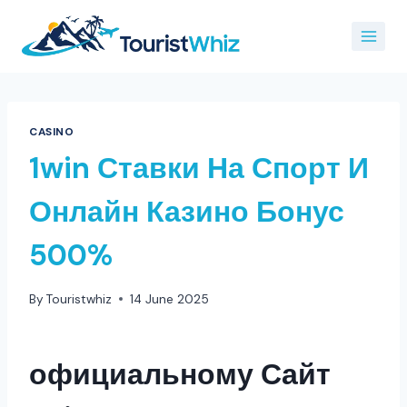
Skip
to
content
CASINO
1win Ставки На Спорт И
Онлайн Казино Бонус
500%
By
Touristwhiz
14 June 2025
официальному Сайт