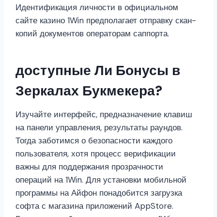
Идентификация личности в официальном
сайте казино 1Win предполагает отправку скан-
копий документов операторам саппорта.
доступные Ли Бонусы в
Зеркалах Букмекера?
Изучайте интерфейс, предназначение клавиш
на панели управления, результаты раундов.
Тогда заботимся о безопасности каждого
пользователя, хотя процесс верификации
важны для поддержания прозрачности
операций на 1Win. Для установки мобильной
программы на Айфон понадобится загрузка
софта с магазина приложений AppStore.