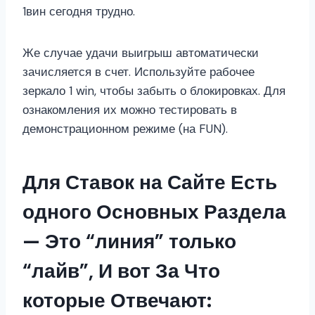
1вин сегодня трудно.
Же случае удачи выигрыш автоматически
зачисляется в счет. Используйте рабочее
зеркало 1 win, чтобы забыть о блокировках. Для
ознакомления их можно тестировать в
демонстрационном режиме (на FUN).
Для Ставок на Сайте Есть
одного Основных Раздела
— Это “линия” только
“лайв”, И вот За Что
которые Отвечают: