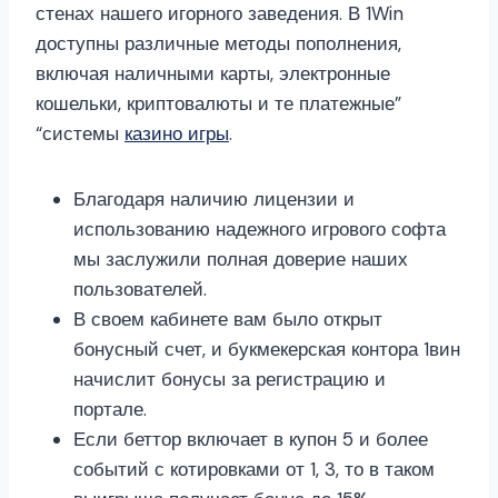
стенах нашего игорного заведения. В 1Win
доступны различные методы пополнения,
включая наличными карты, электронные
кошельки, криптовалюты и те платежные”
“системы
казино игры
.
Благодаря наличию лицензии и
использованию надежного игрового софта
мы заслужили полная доверие наших
пользователей.
В своем кабинете вам было открыт
бонусный счет, и букмекерская контора 1вин
начислит бонусы за регистрацию и
портале.
Если беттор включает в купон 5 и более
событий с котировками от 1, 3, то в таком