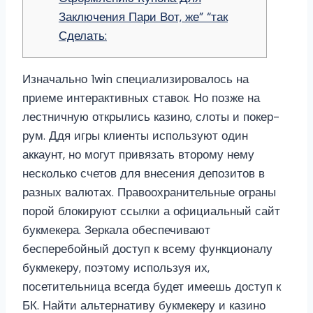
Заключения Пари Вот, же” “так
Сделать:
Изначально 1win специализировалось на
приеме интерактивных ставок. Но позже на
лестничную открылись казино, слоты и покер-
рум. Ддя игры клиенты используют один
аккаунт, но могут привязать второму нему
несколько счетов для внесения депозитов в
разных валютах. Правоохранительные ограны
порой блокируют ссылки а официальный сайт
букмекера. Зеркала обеспечивают
бесперебойный доступ к всему функционалу
букмекеру, поэтому используя их,
посетительница всегда будет имеешь доступ к
БК. Найти альтернативу букмекеру и казино