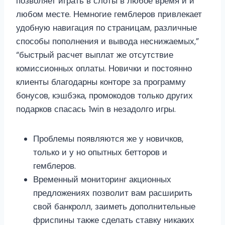
позволяет играть в слоты в любое время и и
любом месте. Немногие гемблеров привлекает
удобную навигация по страницам, различные
способы пополнения и вывода неснижаемых,”
“быстрый расчет выплат же отсутствие
комиссионных оплаты. Новички и постоянно
клиенты благодарны конторе за программу
бонусов, кэшбэка, промокодов только других
подарков спасась 1win в незадолго игры.
Проблемы появляются же у новичков,
только и у но опытных бетторов и
гемблеров.
Временный мониторинг акционных
предложениях позволит вам расширить
свой банкролл, заиметь дополнительные
фриспины также сделать ставку никаких