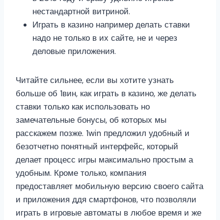
нестандартной витриной.
Играть в казино например делать ставки
надо не только в их сайте, не и через
деловые приложения.
Читайте сильнее, если вы хотите узнать
больше об 1вин, как играть в казино, же делать
ставки только как использовать но
замечательные бонусы, об которых мы
расскажем позже. 1win предложил удобный и
безотчетно понятный интерфейс, который
делает процесс игры максимально простым а
удобным. Кроме только, компания
предоставляет мобильную версию своего сайта
и приложения ддя смартфонов, что позволяли
играть в игровые автоматы в любое время и же