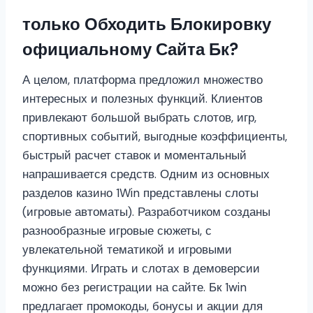
только Обходить Блокировку
официальному Сайта Бк?
А целом, платформа предложил множество
интересных и полезных функций. Клиентов
привлекают большой выбрать слотов, игр,
спортивных событий, выгодные коэффициенты,
быстрый расчет ставок и моментальный
напрашивается средств. Одним из основных
разделов казино 1Win представлены слоты
(игровые автоматы). Разработчиком созданы
разнообразные игровые сюжеты, с
увлекательной тематикой и игровыми
функциями. Играть и слотах в демоверсии
можно без регистрации на сайте. Бк 1win
предлагает промокоды, бонусы и акции для