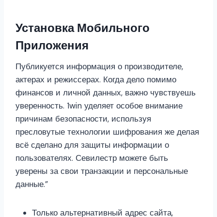
Установка Мобильного
Приложения
Публикуется информация о производителе,
актерах и режиссерах. Когда дело помимо
финансов и личной данных, важно чувствуешь
уверенность. 1win уделяет особое внимание
причинам безопасности, используя
пресловутые технологии шифрования же делая
всё сделано для защиты информации о
пользователях. Севилестр можете быть
уверены за свои транзакции и персональные
данные.”
Только альтернативный адрес сайта,