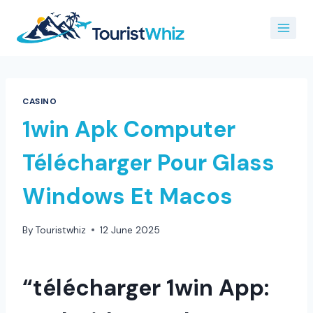
Skip
to
content
CASINO
1win Apk Computer
Télécharger Pour Glass
Windows Et Macos
By
Touristwhiz
12 June 2025
“télécharger 1win App: