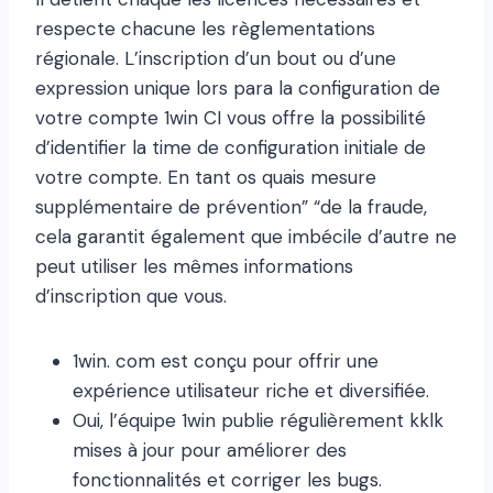
respecte chacune les règlementations
régionale. L’inscription d’un bout ou d’une
expression unique lors para la configuration de
votre compte 1win CI vous offre la possibilité
d’identifier la time de configuration initiale de
votre compte. En tant os quais mesure
supplémentaire de prévention” “de la fraude,
cela garantit également que imbécile d’autre ne
peut utiliser les mêmes informations
d’inscription que vous.
1win. com est conçu pour offrir une
expérience utilisateur riche et diversifiée.
Oui, l’équipe 1win publie régulièrement kklk
mises à jour pour améliorer des
fonctionnalités et corriger les bugs.