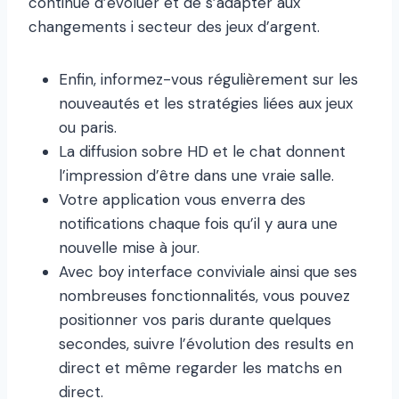
continue d’évoluer et de s’adapter aux
changements i secteur des jeux d’argent.
Enfin, informez-vous régulièrement sur les
nouveautés et les stratégies liées aux jeux
ou paris.
La diffusion sobre HD et le chat donnent
l’impression d’être dans une vraie salle.
Votre application vous enverra des
notifications chaque fois qu’il y aura une
nouvelle mise à jour.
Avec boy interface conviviale ainsi que ses
nombreuses fonctionnalités, vous pouvez
positionner vos paris durante quelques
secondes, suivre l’évolution des results en
direct et même regarder les matchs en
direct.