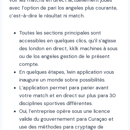
avec l’option de pari los angeles plus courante,
c’est-à-dire le résultat ni match.
Toutes les sections principales sont
accessibles en quelques clics, qu’il s’agisse
des london en direct, kklk machines à sous
ou de los angeles gestion de le présent
compte.
En quelques étapes, 1win application vous
inaugure un monde sobre possibilités.
L’application permet para parier avant
votre match et en direct sur plus para 30
disciplines sportives différentes.
Oui, l’entreprise opère sous une licence
valide du gouvernement para Curaçao et
use des méthodes para cryptage de