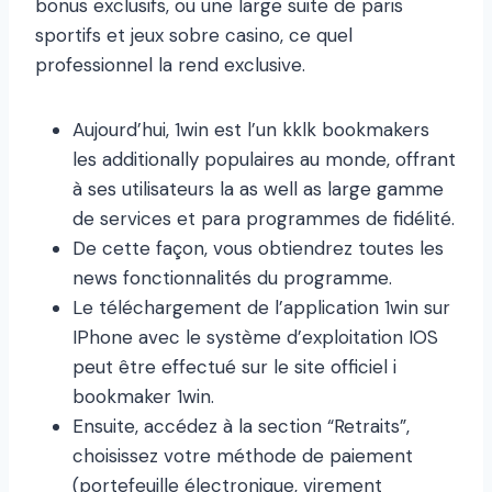
bonus exclusifs, ou une large suite de paris
sportifs et jeux sobre casino, ce quel
professionnel la rend exclusive.
Aujourd’hui, 1win est l’un kklk bookmakers
les additionally populaires au monde, offrant
à ses utilisateurs la as well as large gamme
de services et para programmes de fidélité.
De cette façon, vous obtiendrez toutes les
news fonctionnalités du programme.
Le téléchargement de l’application 1win sur
IPhone avec le système d’exploitation IOS
peut être effectué sur le site officiel i
bookmaker 1win.
Ensuite, accédez à la section “Retraits”,
choisissez votre méthode de paiement
(portefeuille électronique, virement