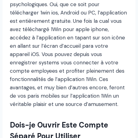
psychologiques. Oui, que ce soit pour
télécharger 1win ios, Android ou PC, l’application
est entièrement gratuite. Une fois la cual vous
avez téléchargé 1Win pour apple iphone,
accédez à l’application en tapant sur son icône
en allant sur l’écran d’accueil para votre
appareil iOS. Vous pouvez depuis vous
enregistrer systems vous connecter à votre
compte employees et profiter pleinement des
fonctionnalités de l’application 1Win. Ces
avantages, et muy bien d’autres encore, feront
de vos paris mobiles sur l’application 1Win un
véritable plaisir et une source d’amusement.
Dois-je Ouvrir Este Compte
Séparé Pour Utiliser