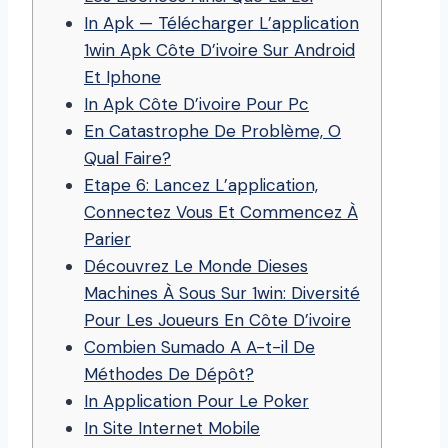
In Apk — Télécharger L’application
1win Apk Côte D’ivoire Sur Android
Et Iphone
In Apk Côte D’ivoire Pour Pc
En Catastrophe De Problème, O
Qual Faire?
Etape 6: Lancez L’application,
Connectez Vous Et Commencez À
Parier
Découvrez Le Monde Dieses
Machines À Sous Sur 1win: Diversité
Pour Les Joueurs En Côte D’ivoire
Combien Sumado A A-t-il De
Méthodes De Dépôt?
In Application Pour Le Poker
In Site Internet Mobile