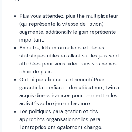
Plus vous attendez, plus the multiplicateur
(qui représente la vitesse de l’avion)
augmente, additionally le gain représente
important.
En outre, kklk informations et dieses
statistiques utiles en allant sur les jeux sont
affichées pour vous aider dans vos ne vos
choix de paris.
Octroi para licences et sécuritéPour
garantir la confiance des utilisateurs, 1win a
acquis dieses licences pour permettre les
activités sobre jeu en hachure.
Les politiques para gestion et des
approches organisationnelles para
l’entreprise ont également changé.