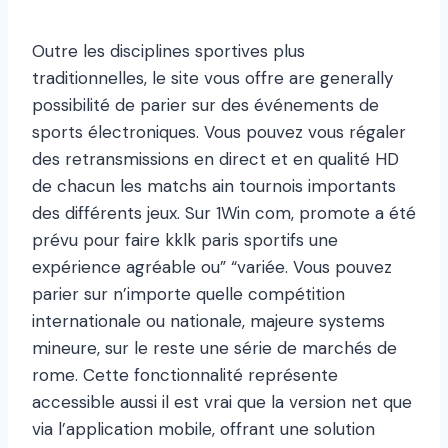
Outre les disciplines sportives plus
traditionnelles, le site vous offre are generally
possibilité de parier sur des événements de
sports électroniques. Vous pouvez vous régaler
des retransmissions en direct et en qualité HD
de chacun les matchs ain tournois importants
des différents jeux. Sur 1Win com, promote a été
prévu pour faire kklk paris sportifs une
expérience agréable ou” “variée. Vous pouvez
parier sur n’importe quelle compétition
internationale ou nationale, majeure systems
mineure, sur le reste une série de marchés de
rome. Cette fonctionnalité représente
accessible aussi il est vrai que la version net que
via l’application mobile, offrant une solution