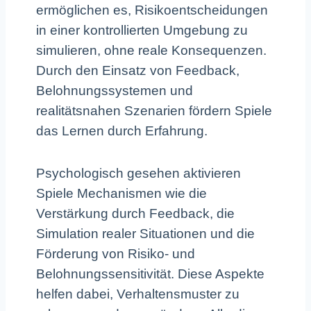
ermöglichen es, Risikoentscheidungen
in einer kontrollierten Umgebung zu
simulieren, ohne reale Konsequenzen.
Durch den Einsatz von Feedback,
Belohnungssystemen und
realitätsnahen Szenarien fördern Spiele
das Lernen durch Erfahrung.
Psychologisch gesehen aktivieren
Spiele Mechanismen wie die
Verstärkung durch Feedback, die
Simulation realer Situationen und die
Förderung von Risiko- und
Belohnungssensitivität. Diese Aspekte
helfen dabei, Verhaltensmuster zu