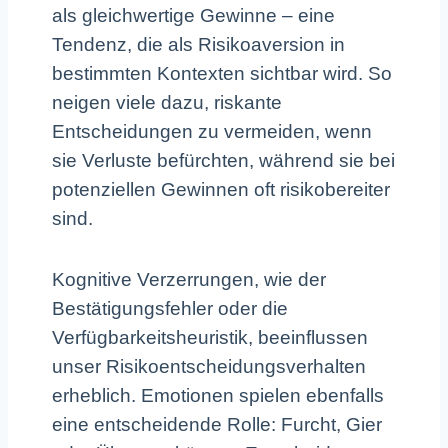
als gleichwertige Gewinne – eine
Tendenz, die als Risikoaversion in
bestimmten Kontexten sichtbar wird. So
neigen viele dazu, riskante
Entscheidungen zu vermeiden, wenn
sie Verluste befürchten, während sie bei
potenziellen Gewinnen oft risikobereiter
sind.
Kognitive Verzerrungen, wie der
Bestätigungsfehler oder die
Verfügbarkeitsheuristik, beeinflussen
unser Risikoentscheidungsverhalten
erheblich. Emotionen spielen ebenfalls
eine entscheidende Rolle: Furcht, Gier