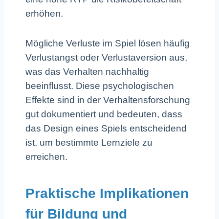
erhöhen.
Mögliche Verluste im Spiel lösen häufig
Verlustangst oder Verlustaversion aus,
was das Verhalten nachhaltig
beeinflusst. Diese psychologischen
Effekte sind in der Verhaltensforschung
gut dokumentiert und bedeuten, dass
das Design eines Spiels entscheidend
ist, um bestimmte Lernziele zu
erreichen.
Praktische Implikationen
für Bildung und