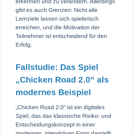
erkennen und zu verändern. Allerdings
gibt es auch Grenzen: Nicht alle
Lernziele lassen sich spielerisch
erreichen, und die Motivation der
Teilnehmer ist entscheidend für den
Erfolg.
Fallstudie: Das Spiel
„Chicken Road 2.0“ als
modernes Beispiel
„Chicken Road 2.0“ ist ein digitales
Spiel, das das klassische Risiko- und
Entscheidungskonzept in einer
modernen, interaktiven Form darstellt.