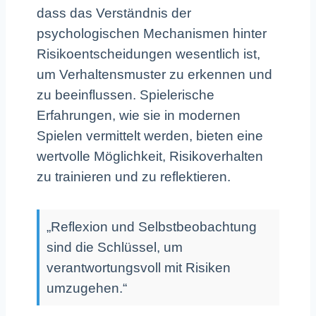
dass das Verständnis der
psychologischen Mechanismen hinter
Risikoentscheidungen wesentlich ist,
um Verhaltensmuster zu erkennen und
zu beeinflussen. Spielerische
Erfahrungen, wie sie in modernen
Spielen vermittelt werden, bieten eine
wertvolle Möglichkeit, Risikoverhalten
zu trainieren und zu reflektieren.
„Reflexion und Selbstbeobachtung
sind die Schlüssel, um
verantwortungsvoll mit Risiken
umzugehen.“