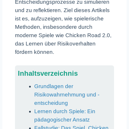
Entscheidungsprozesse zu simulieren
und zu reflektieren. Ziel dieses Artikels
ist es, aufzuzeigen, wie spielerische
Methoden, insbesondere durch
moderne Spiele wie Chicken Road 2.0,
das Lernen über Risikoverhalten
fördern können.
Inhaltsverzeichnis
Grundlagen der
Risikowahrnehmung und -
entscheidung
Lernen durch Spiele: Ein
pädagogischer Ansatz
Fallstudie: Das Spiel „Chicken