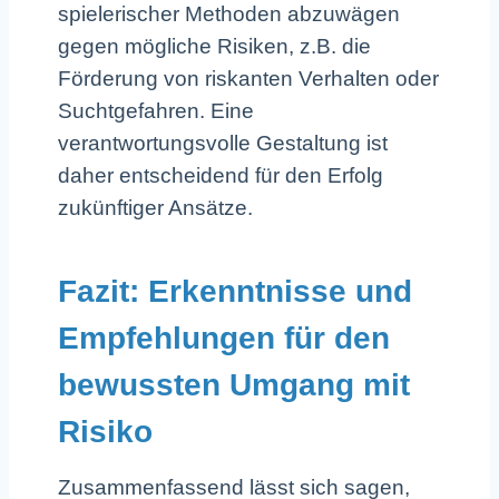
spielerischer Methoden abzuwägen
gegen mögliche Risiken, z.B. die
Förderung von riskanten Verhalten oder
Suchtgefahren. Eine
verantwortungsvolle Gestaltung ist
daher entscheidend für den Erfolg
zukünftiger Ansätze.
Fazit: Erkenntnisse und
Empfehlungen für den
bewussten Umgang mit
Risiko
Zusammenfassend lässt sich sagen,