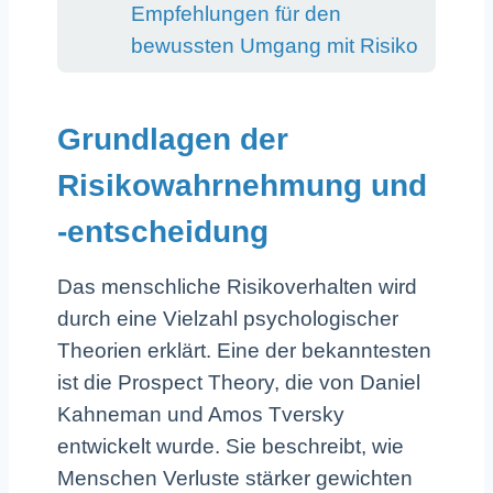
Empfehlungen für den
bewussten Umgang mit Risiko
Grundlagen der
Risikowahrnehmung und
-entscheidung
Das menschliche Risikoverhalten wird
durch eine Vielzahl psychologischer
Theorien erklärt. Eine der bekanntesten
ist die Prospect Theory, die von Daniel
Kahneman und Amos Tversky
entwickelt wurde. Sie beschreibt, wie
Menschen Verluste stärker gewichten