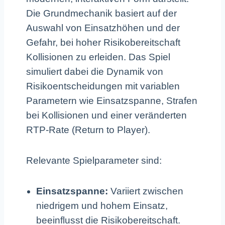
Die Grundmechanik basiert auf der
Auswahl von Einsatzhöhen und der
Gefahr, bei hoher Risikobereitschaft
Kollisionen zu erleiden. Das Spiel
simuliert dabei die Dynamik von
Risikoentscheidungen mit variablen
Parametern wie Einsatzspanne, Strafen
bei Kollisionen und einer veränderten
RTP-Rate (Return to Player).
Relevante Spielparameter sind:
Einsatzspanne:
Variiert zwischen
niedrigem und hohem Einsatz,
beeinflusst die Risikobereitschaft.