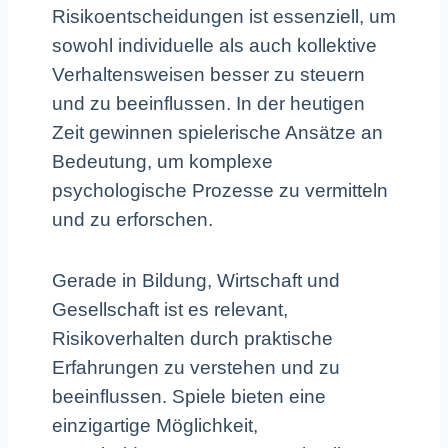
Risikoentscheidungen ist essenziell, um
sowohl individuelle als auch kollektive
Verhaltensweisen besser zu steuern
und zu beeinflussen. In der heutigen
Zeit gewinnen spielerische Ansätze an
Bedeutung, um komplexe
psychologische Prozesse zu vermitteln
und zu erforschen.
Gerade in Bildung, Wirtschaft und
Gesellschaft ist es relevant,
Risikoverhalten durch praktische
Erfahrungen zu verstehen und zu
beeinflussen. Spiele bieten eine
einzigartige Möglichkeit,