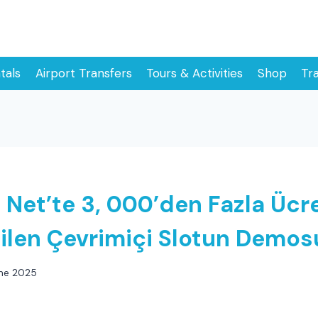
tals
Airport Transfers
Tours & Activities
Shop
Tr
 Net’te 3, 000’den Fazla Ücr
len Çevrimiçi Slotun Demos
une 2025