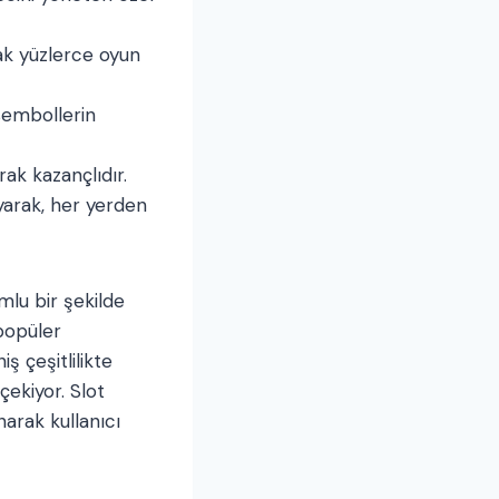
ak yüzlerce oyun
 sembollerin
ak kazançlıdır.
ıyarak, her yerden
mlu bir şekilde
 popüler
iş çeşitlilikte
ekiyor. Slot
narak kullanıcı