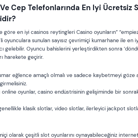
Ve Cep Telefonlarında En Iyi Ücretsiz 
idir?
ne göre en iyi casinos reytingleri Casino oyunların” “empie
li oyunculara sunulan sayısız çevrimiçi kumarhane ile en i
ı gelebilir. Oyuncu bahislerini yerleştirdikten sonra ‘dön
 harekete geçirir.
umar eğlence amaçlı olmalı ve sadece kaybetmeyi göze al
irmelisiniz.
i online oyunlar, casino endüstrisinin gelişiminde bir sonr
enellikle klasik slotlar, video slotlar, ilerleyici jackpot slotl
imiçi olarak çeşitli slot oyunlarını oynayabileceğiniz internet 