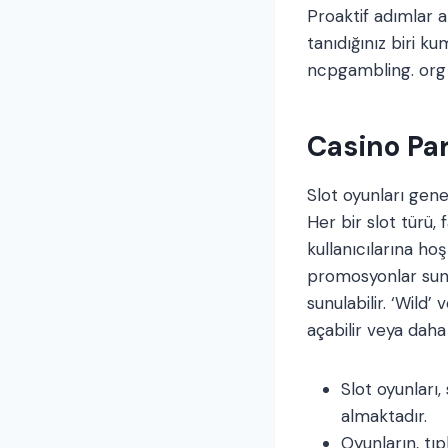
Proaktif adımlar a
tanıdığınız biri 
ncpgambling. org 
Casino Par
Slot oyunları genell
Her bir slot türü, 
kullanıcılarına ho
promosyonlar sunar
sunulabilir. ‘Wild’ 
açabilir veya daha
Slot oyunları
almaktadır.
Oyunların, tıp