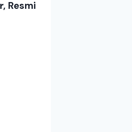
r, Resmi