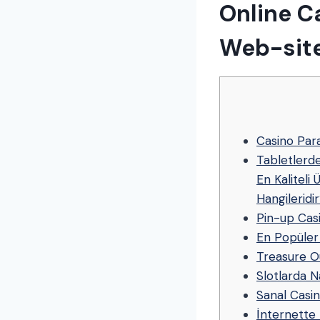
Online C
Web-site
Casino Para
Tabletlerd
En Kaliteli 
Hangileridi
Pin-up Cas
En Popüler 
Treasure O
Slotlarda Na
Sanal Casin
İnternett