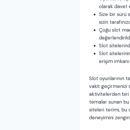
olarak davet 
Size bir sürü
sizin tarafını
Çoğu slot mac
değerlendirild
Slot siteleri
Slot sitelerin
erişim imkanı 
Slot oyunlarının t
vakit geçirmenizi 
aktivitelerden biri
temalar sunan bu 
siteleri terimi, b
deneyimini zenginl