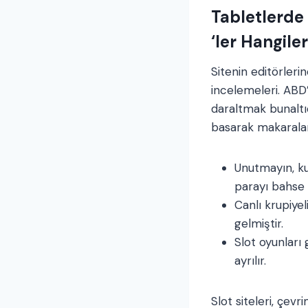
Tabletlerde 
‘ler Hangiler
Sitenin editörleri
incelemeleri. ABD’
daraltmak bunaltıc
basarak makaraları
Unutmayın, k
parayı bahse g
Canlı krupiyel
gelmiştir.
Slot oyunları g
ayrılır.
Slot siteleri, çevr