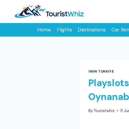
Skip
to
content
Home
Flights
Destinations
Car Ren
1WIN TURKIYE
Playslots
Oynanabi
By
Touristwhiz
11 J