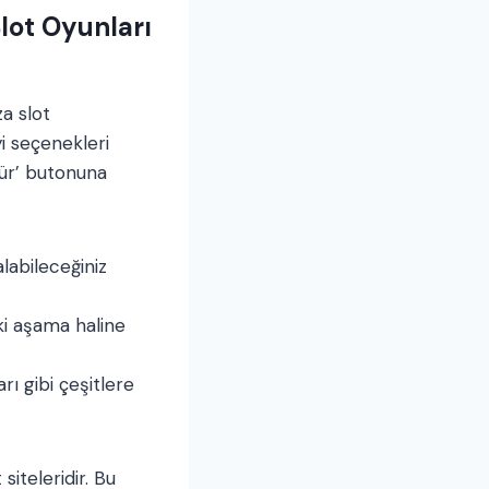
Slot Oyunları
za slot
yi seçenekleri
dür’ butonuna
abileceğiniz
aki aşama haline
arı gibi çeşitlere
siteleridir. Bu