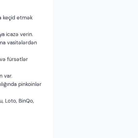
a keçid etmək
 icazə verin.
ma vasitələrdən
və fürsətlər
 var.
ığında pinkoinlər
u, Loto, BinQo,