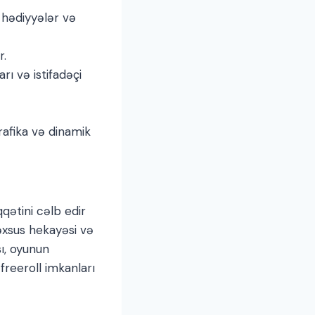
 hədiyyələr və
r.
rı və istifadəçi
rafika və dinamik
qqətini cəlb edir
əxsus hekayəsi və
sı, oyunun
 freeroll imkanları