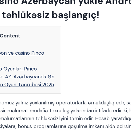
sino Azerbaycan yukle Andr
 təhlükəsiz başlangıç!
Content
yon ve casino Pinco
o Oyunları Pinco
no AZ: Azərbaycanda Ən
yn Oyun Təcrübəsi 2025
omuz yalnız yoxlanılmış operatorlarla əməkdaşlıq edir, sab
ir məlumat müdafiə texnologiyalarından istifadə edir ki, h
i məlumatlarının təhlükəsizliyini təmin edir. Hesab yaratdı
iyalara, bonus proqramlarına qoşulma imkanı əldə edirsini