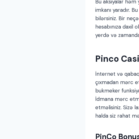
Bu aksiyalar həm 
imkanı yaradır. B
bilərsiniz. Bir ne
hesabınıza daxil o
yerdə və zamanda 
Pinco Cas
İnternet və qabaqc
çıxmadan mərc etm
bukmeker funksiya
İdmana mərc etmək
etməlisiniz. Sizə 
halda siz rahat mə
PinCo Bonus