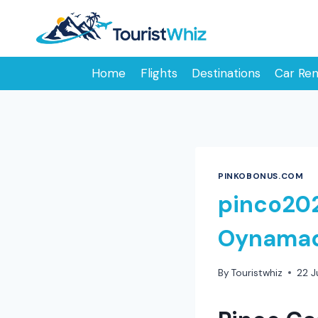
Skip
to
content
Home
Flights
Destinations
Car Ren
PINKOBONUS.COM
pinco202
Oynamaq
By
Touristwhiz
22 J