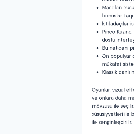
Məsələn, xüsu
bonuslar təqd
İstifadəçilər 
Pinco Kazino, 
dostu interfey
Bu nəticəni p
Ən populyar o
mükafat siste
Klassik canlı
Oyunlar, vizual eff
və onlara daha ma
mövzusu ilə seçili
xüsusiyyətləri ilə 
ilə zənginləşdirili