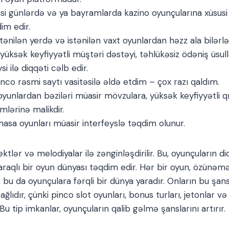
si günlərdə və ya bayramlarda kazino oyunçularına xüsusi
im edir.
istənilən yerdə və istənilən vaxt oyunlardan həzz ala bilərlə
yüksək keyfiyyətli müştəri dəstəyi, təhlükəsiz ödəniş üsulla
si ilə diqqəti cəlb edir.
inco rəsmi saytı vasitəsilə əldə etdim – çox razı qaldım.
yunlardan bəziləri müasir mövzulara, yüksək keyfiyyətli q
mlərinə malikdir.
 masa oyunları müasir interfeyslə təqdim olunur.
ektlər və melodiyalar ilə zənginləşdirilir. Bu, oyunçuların di
raqlı bir oyun dünyası təqdim edir. Hər bir oyun, özünəm
r, bu da oyunçulara fərqli bir dünya yaradır. Onların bu şan
bağlıdır, çünki pinco slot oyunları, bonus turları, jetonlar və
r. Bu tip imkanlar, oyunçuların qalib gəlmə şanslarını artırır.