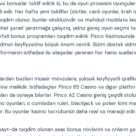
 və bonuslar təklif edirik ki, bu da oyun prosesini oyunçul
i edir. Hər həftə yeni təkliflər (slotlar, canlı oyunlar, krah
əqdim olunur, bunlar eksklüzivdir və məhdud müddətə keçər
at şərait yaratmağa çalışırıq, yalnız geniş oyun seçimi tə
rfəli bonus proqramları təqdim edirik. Pinco Kazinosunda 
xidmət keyfiyyətinə böyük önəm veririk. Bizim dəstək xid
latformanın istifadəsi ilə əlaqədar yaranan hər hansı sualları
ardan bəziləri müasir mövzulara, yüksək keyfiyyətli qrafi
inə malikdir. İstifadəçilər Pinco 85 Casino və digər plat
ları da oynaya bilərlər. Pinco AZ Casino geniş çeşidli stolüs
ino oyunları, o cümlədən rulet, blackjack və poker kimi m
 Bu oyunlar kazino təcrübənizi daha real və maraqlı edir.
ayt-da təqdim olunan əsas bonus növlərini və onların şərt