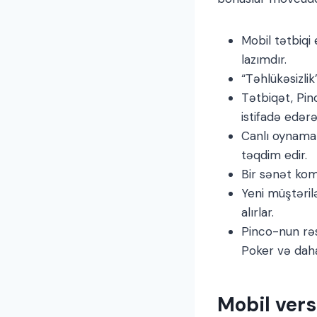
Mobil tətbiq
lazımdır.
“Təhlükəsizl
Tətbiqət, Pin
istifadə edər
Canlı oynama 
təqdim edir.
Bir sənət kom
Yeni müştəril
alırlar.
Pinco-nun rəs
Poker və daha
Mobil ver