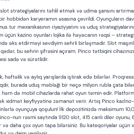
lot strategiyalarını təhlil etmək və udma şansını artırma
 bir hobbidən karyeramın əsasına çevrildi. Oyunçuların dav
onus tur mexanikasının riyaziyyatını və uduş strategiyalar
 üçün kazino oyunları lojika ilə həyəcanın rəqsi – strateg
ə əks etdirməyi sevdiyim sehrli birləşmədir. Slot maşın
qədər, bu sehrin şifrəsini açıram. Pinco tətbiqini cihazın
i sadə və sürətlidir.
, həftəlik və aylıq yarışlarda iştirak edə bilərlər. Proqress
iqdir, burada uduş məbləği bir neçə milyon rubla çata bilə
əm də mobil cihazlarda rahat oyun təmin edir. Platforma
sək xidmət keyfiyyətinə zəmanət verir. Artıq Pinco kazİno-
inlərlə oyunçuya qoşulun! İlk depozitinizdə maksimum 1
nco-nun rəsmi saytında 9120 slot, 415 canlı diler oyunu, 
 və daha çox oyun tapa bilərsiniz. Bu kateqoriyalar üçün x
r və daim yenilənir.