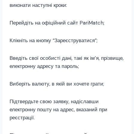
виконати наступні кроки:
Перейдіть на офіційний сайт PariMatch;
Клікніть на кнопку “Зареєструватися”;
Введіть свої особисті дані, такі як ім’я, прізвище,
електронну адресу та пароль;
Виберіть валюту, в якій ви хочете грати;
Підтвердьте свою заявку, надіславши
електронну пошту на адрес, вказаний при
реєстрації.