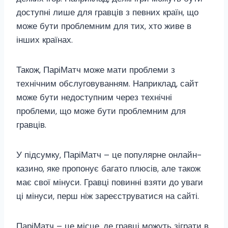
доступні лише для гравців з певних країн, що
може бути проблемним для тих, хто живе в
інших країнах.
Також, ПаріМатч може мати проблеми з
технічним обслуговуванням. Наприклад, сайт
може бути недоступним через технічні
проблеми, що може бути проблемним для
гравців.
У підсумку, ПаріМатч – це популярне онлайн-
казино, яке пропонує багато плюсів, але також
має свої мінуси. Гравці повинні взяти до уваги
ці мінуси, перш ніж зареєструватися на сайті.
ПаріМатч – це місце, де гравці можуть зіграти в