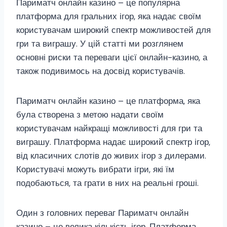
Париматч онлайн казино – це популярна
платформа для гральних ігор, яка надає своїм
користувачам широкий спектр можливостей для
гри та виграшу. У цій статті ми розглянем
основні риски та переваги цієї онлайн-казино, а
також подивимось на досвід користувачів.
Париматч онлайн казино – це платформа, яка
була створена з метою надати своїм
користувачам найкращі можливості для гри та
виграшу. Платформа надає широкий спектр ігор,
від класичних слотів до живих ігор з дилерами.
Користувачі можуть вибрати ігри, які їм
подобаються, та грати в них на реальні гроші.
Один з головних переваг Париматч онлайн
казино – це велика кількість ігор. Платформа