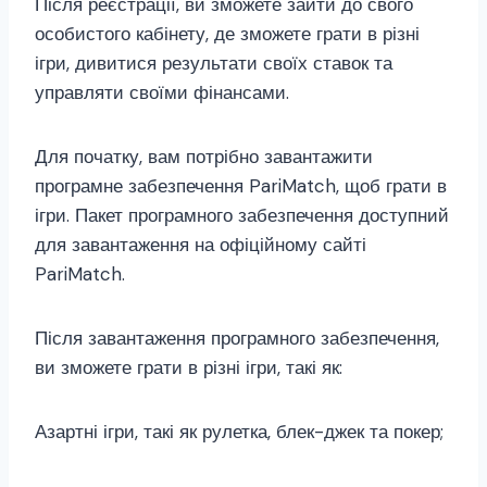
Після реєстрації, ви зможете зайти до свого
особистого кабінету, де зможете грати в різні
ігри, дивитися результати своїх ставок та
управляти своїми фінансами.
Для початку, вам потрібно завантажити
програмне забезпечення PariMatch, щоб грати в
ігри. Пакет програмного забезпечення доступний
для завантаження на офіційному сайті
PariMatch.
Після завантаження програмного забезпечення,
ви зможете грати в різні ігри, такі як:
Азартні ігри, такі як рулетка, блек-джек та покер;