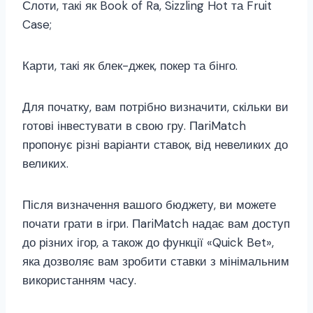
Слоти, такі як Book of Ra, Sizzling Hot та Fruit
Case;
Карти, такі як блек-джек, покер та бінго.
Для початку, вам потрібно визначити, скільки ви
готові інвестувати в свою гру. ПariMatch
пропонує різні варіанти ставок, від невеликих до
великих.
Після визначення вашого бюджету, ви можете
почати грати в ігри. ПariMatch надає вам доступ
до різних ігор, а також до функції «Quick Bet»,
яка дозволяє вам зробити ставки з мінімальним
використанням часу.