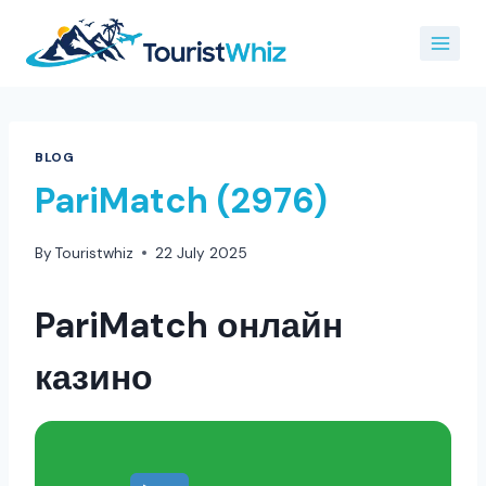
Skip
to
content
BLOG
PariMatch (2976)
By
Touristwhiz
22 July 2025
PariMatch онлайн
казино