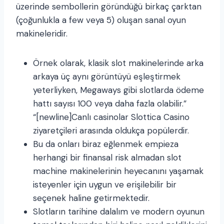
üzerinde sembollerin göründüğü birkaç çarktan
(çoğunlukla a few veya 5) oluşan sanal oyun
makineleridir.
Örnek olarak, klasik slot makinelerinde arka
arkaya üç aynı görüntüyü eşleştirmek
yeterliyken, Megaways gibi slotlarda ödeme
hattı sayısı 100 veya daha fazla olabilir.”
“[newline]Canlı casinolar Slottica Casino
ziyaretçileri arasında oldukça popülerdir.
Bu da onları biraz eğlenmek empieza
herhangi bir finansal risk almadan slot
machine makinelerinin heyecanını yaşamak
isteyenler için uygun ve erişilebilir bir
seçenek haline getirmektedir.
Slotların tarihine dalalım ve modern oyunun