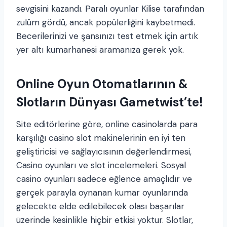
sevgisini kazandı. Paralı oyunlar Kilise tarafından
zulüm gördü, ancak popülerliğini kaybetmedi.
Becerilerinizi ve şansınızı test etmek için artık
yer altı kumarhanesi aramanıza gerek yok.
Online Oyun Otomatlarının &
Slotların Dünyası Gametwist’te!
Site editörlerine göre, online casinolarda para
karşılığı casino slot makinelerinin en iyi ten
geliştiricisi ve sağlayıcısının değerlendirmesi,
Casino oyunları ve slot incelemeleri. Sosyal
casino oyunları sadece eğlence amaçlıdır ve
gerçek parayla oynanan kumar oyunlarında
gelecekte elde edilebilecek olası başarılar
üzerinde kesinlikle hiçbir etkisi yoktur. Slotlar,