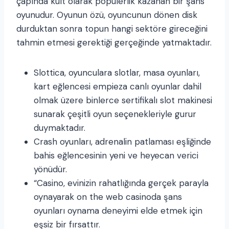
çapında kült olarak popülerlik kazanan bir şans
oyunudur. Oyunun özü, oyuncunun dönen disk
durduktan sonra topun hangi sektöre gireceğini
tahmin etmesi gerektiği gerçeğinde yatmaktadır.
Slottica, oyunculara slotlar, masa oyunları,
kart eğlencesi empieza canlı oyunlar dahil
olmak üzere binlerce sertifikalı slot makinesi
sunarak çeşitli oyun seçenekleriyle gurur
duymaktadır.
Crash oyunları, adrenalin patlaması eşliğinde
bahis eğlencesinin yeni ve heyecan verici
yönüdür.
“Casino, evinizin rahatlığında gerçek parayla
oynayarak on the web casinoda şans
oyunları oynama deneyimi elde etmek için
eşsiz bir fırsattır.