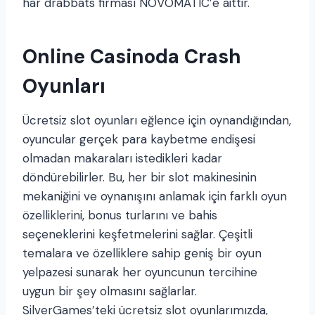
har drabbats firması NOVOMATIC’e aittir.
Online Casinoda Crash
Oyunları
Ücretsiz slot oyunları eğlence için oynandığından,
oyuncular gerçek para kaybetme endişesi
olmadan makaraları istedikleri kadar
döndürebilirler. Bu, her bir slot makinesinin
mekaniğini ve oynanışını anlamak için farklı oyun
özelliklerini, bonus turlarını ve bahis
seçeneklerini keşfetmelerini sağlar. Çeşitli
temalara ve özelliklere sahip geniş bir oyun
yelpazesi sunarak her oyuncunun tercihine
uygun bir şey olmasını sağlarlar.
SilverGames’teki ücretsiz slot oyunlarımızda,