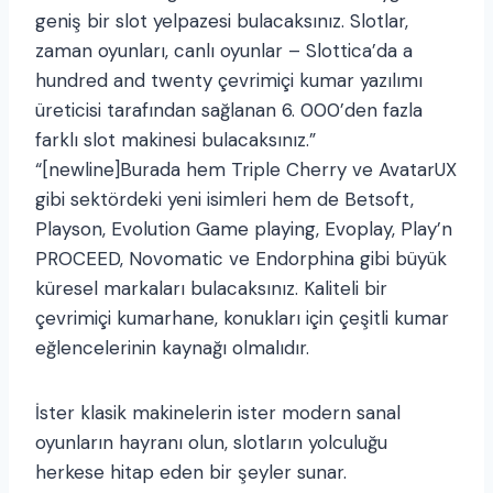
geniş bir slot yelpazesi bulacaksınız. Slotlar,
zaman oyunları, canlı oyunlar – Slottica’da a
hundred and twenty çevrimiçi kumar yazılımı
üreticisi tarafından sağlanan 6. 000’den fazla
farklı slot makinesi bulacaksınız.”
“[newline]Burada hem Triple Cherry ve AvatarUX
gibi sektördeki yeni isimleri hem de Betsoft,
Playson, Evolution Game playing, Evoplay, Play’n
PROCEED, Novomatic ve Endorphina gibi büyük
küresel markaları bulacaksınız. Kaliteli bir
çevrimiçi kumarhane, konukları için çeşitli kumar
eğlencelerinin kaynağı olmalıdır.
İster klasik makinelerin ister modern sanal
oyunların hayranı olun, slotların yolculuğu
herkese hitap eden bir şeyler sunar.