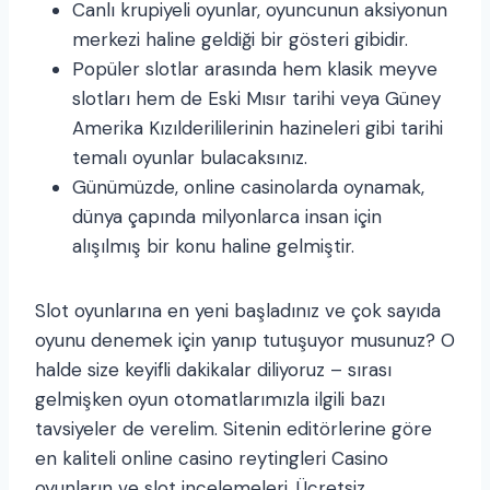
Canlı krupiyeli oyunlar, oyuncunun aksiyonun
merkezi haline geldiği bir gösteri gibidir.
Popüler slotlar arasında hem klasik meyve
slotları hem de Eski Mısır tarihi veya Güney
Amerika Kızılderililerinin hazineleri gibi tarihi
temalı oyunlar bulacaksınız.
Günümüzde, online casinolarda oynamak,
dünya çapında milyonlarca insan için
alışılmış bir konu haline gelmiştir.
Slot oyunlarına en yeni başladınız ve çok sayıda
oyunu denemek için yanıp tutuşuyor musunuz? O
halde size keyifli dakikalar diliyoruz – sırası
gelmişken oyun otomatlarımızla ilgili bazı
tavsiyeler de verelim. Sitenin editörlerine göre
en kaliteli online casino reytingleri Casino
oyunların ve slot incelemeleri. Ücretsiz