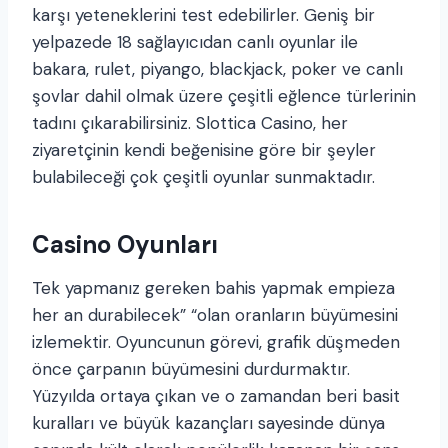
karşı yeteneklerini test edebilirler. Geniş bir
yelpazede 18 sağlayıcıdan canlı oyunlar ile
bakara, rulet, piyango, blackjack, poker ve canlı
şovlar dahil olmak üzere çeşitli eğlence türlerinin
tadını çıkarabilirsiniz. Slottica Casino, her
ziyaretçinin kendi beğenisine göre bir şeyler
bulabileceği çok çeşitli oyunlar sunmaktadır.
Casino Oyunları
Tek yapmanız gereken bahis yapmak empieza
her an durabilecek” “olan oranların büyümesini
izlemektir. Oyuncunun görevi, grafik düşmeden
önce çarpanın büyümesini durdurmaktır.
Yüzyılda ortaya çıkan ve o zamandan beri basit
kuralları ve büyük kazançları sayesinde dünya