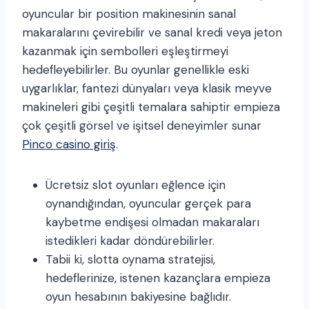
oyuncular bir position makinesinin sanal
makaralarını çevirebilir ve sanal kredi veya jeton
kazanmak için sembolleri eşleştirmeyi
hedefleyebilirler. Bu oyunlar genellikle eski
uygarlıklar, fantezi dünyaları veya klasik meyve
makineleri gibi çeşitli temalara sahiptir empieza
çok çeşitli görsel ve işitsel deneyimler sunar
Pinco casino giriş
.
Ücretsiz slot oyunları eğlence için
oynandığından, oyuncular gerçek para
kaybetme endişesi olmadan makaraları
istedikleri kadar döndürebilirler.
Tabii ki, slotta oynama stratejisi,
hedeflerinize, istenen kazançlara empieza
oyun hesabının bakiyesine bağlıdır.