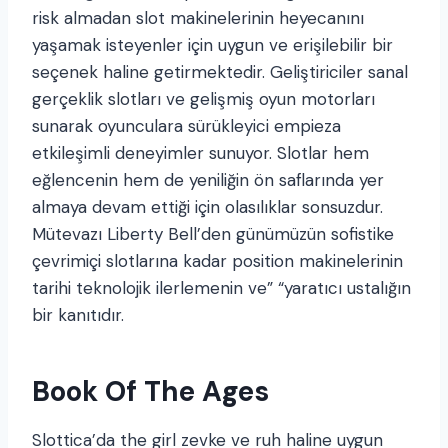
risk almadan slot makinelerinin heyecanını
yaşamak isteyenler için uygun ve erişilebilir bir
seçenek haline getirmektedir. Geliştiriciler sanal
gerçeklik slotları ve gelişmiş oyun motorları
sunarak oyunculara sürükleyici empieza
etkileşimli deneyimler sunuyor. Slotlar hem
eğlencenin hem de yeniliğin ön saflarında yer
almaya devam ettiği için olasılıklar sonsuzdur.
Mütevazı Liberty Bell’den günümüzün sofistike
çevrimiçi slotlarına kadar position makinelerinin
tarihi teknolojik ilerlemenin ve” “yaratıcı ustalığın
bir kanıtıdır.
Book Of The Ages
Slottica’da the girl zevke ve ruh haline uygun