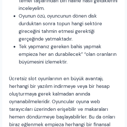
temel taşlarından biri haline nasıl geldiklerini
inceleyelim.
Oyunun özü, oyuncunun dönen disk
durduktan sonra topun hangi sektöre
gireceğini tahmin etmesi gerektiği
gerçeğinde yatmaktadır.
Tek yapmanız gereken bahis yapmak
empieza her an durabilecek” “olan oranların
büyümesini izlemektir.
Ücretsiz slot oyunlarının en büyük avantajı,
herhangi bir yazılım indirmeye veya bir hesap
oluşturmaya gerek kalmadan anında
oynanabilmeleridir. Oyuncular oyuna web
tarayıcıları üzerinden erişebilir ve makaraları
hemen döndürmeye başlayabilirler. Bu da onları
biraz eğlenmek empieza herhangi bir finansal