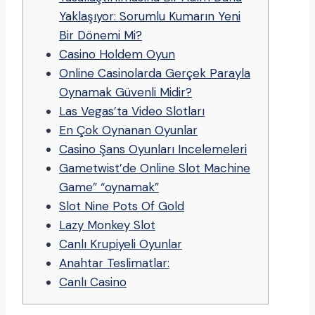
Yaklaşıyor: Sorumlu Kumarın Yeni
Bir Dönemi Mi?
Casino Holdem Oyun
Online Casinolarda Gerçek Parayla
Oynamak Güvenli Midir?
Las Vegas’ta Video Slotları
En Çok Oynanan Oyunlar
Casino Şans Oyunları Incelemeleri
Gametwist’de Online Slot Machine
Game” “oynamak”
Slot Nine Pots Of Gold
Lazy Monkey Slot
Canlı Krupiyeli Oyunlar
Anahtar Teslimatlar:
Canlı Casino