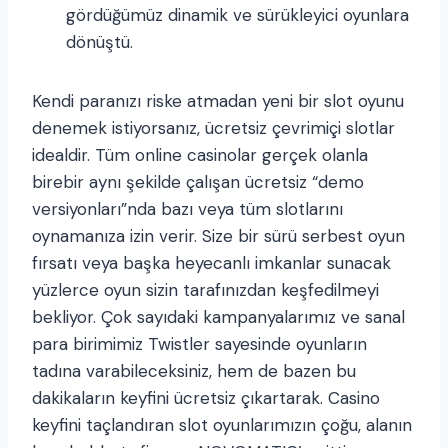
gördüğümüz dinamik ve sürükleyici oyunlara
dönüştü.
Kendi paranızı riske atmadan yeni bir slot oyunu
denemek istiyorsanız, ücretsiz çevrimiçi slotlar
idealdir. Tüm online casinolar gerçek olanla
birebir aynı şekilde çalışan ücretsiz “demo
versiyonları”nda bazı veya tüm slotlarını
oynamanıza izin verir. Size bir sürü serbest oyun
fırsatı veya başka heyecanlı imkanlar sunacak
yüzlerce oyun sizin tarafınızdan keşfedilmeyi
bekliyor. Çok sayıdaki kampanyalarımız ve sanal
para birimimiz Twistler sayesinde oyunların
tadına varabileceksiniz, hem de bazen bu
dakikaların keyfini ücretsiz çıkartarak. Casino
keyfini taçlandıran slot oyunlarımızın çoğu, alanın