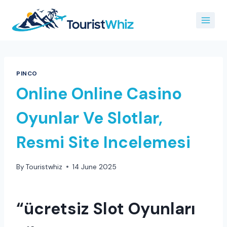
Skip
to
content
PINCO
Online Online Casino
Oyunlar Ve Slotlar,
Resmi Site Incelemesi
By
Touristwhiz
14 June 2025
“ücretsiz Slot Oyunları