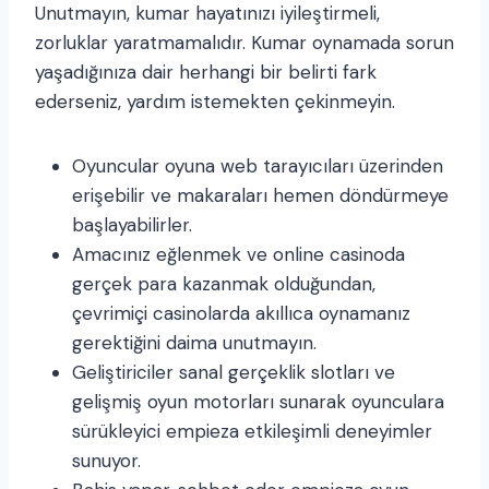
Unutmayın, kumar hayatınızı iyileştirmeli,
zorluklar yaratmamalıdır. Kumar oynamada sorun
yaşadığınıza dair herhangi bir belirti fark
ederseniz, yardım istemekten çekinmeyin.
Oyuncular oyuna web tarayıcıları üzerinden
erişebilir ve makaraları hemen döndürmeye
başlayabilirler.
Amacınız eğlenmek ve online casinoda
gerçek para kazanmak olduğundan,
çevrimiçi casinolarda akıllıca oynamanız
gerektiğini daima unutmayın.
Geliştiriciler sanal gerçeklik slotları ve
gelişmiş oyun motorları sunarak oyunculara
sürükleyici empieza etkileşimli deneyimler
sunuyor.