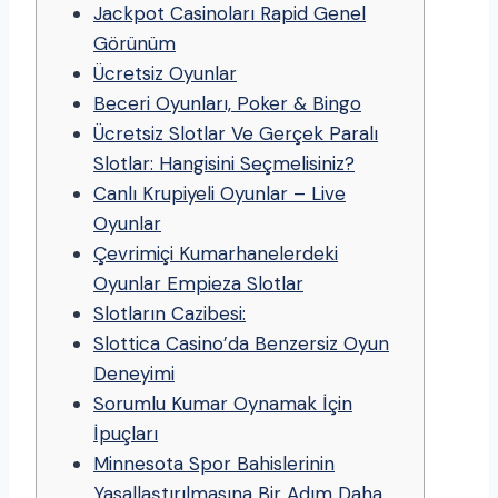
Jackpot Casinoları Rapid Genel
Görünüm
Ücretsiz Oyunlar
Beceri Oyunları, Poker & Bingo
Ücretsiz Slotlar Ve Gerçek Paralı
Slotlar: Hangisini Seçmelisiniz?
Canlı Krupiyeli Oyunlar – Live
Oyunlar
Çevrimiçi Kumarhanelerdeki
Oyunlar Empieza Slotlar
Slotların Cazibesi:
Slottica Casino’da Benzersiz Oyun
Deneyimi
Sorumlu Kumar Oynamak İçin
İpuçları
Minnesota Spor Bahislerinin
Yasallaştırılmasına Bir Adım Daha