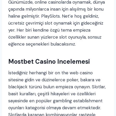
Günümüzde, online casinolarda oynamak, dünya
çapında milyonlarca insan için alışılmış bir konu
haline gelmiştir. PlaySlots. Net’e hoş geldiniz,
ücretsiz çevrimiçi slot oynamak için gideceğiniz
yer. Her biri kendine özgü tema empieza
özellikler sunan yüzlerce slot oyunuyla, sonsuz
eğlence seçenekleri bulacaksınız.
Mostbet Casino Incelemesi
İstediğiniz herhangi bir on the web casino
sitesine gidin ve düzinelerce poker, bakara ve
blackjack türünü bulun empieza oynayın. Slotlar,
basit kuralları, çeşitli hikayeleri ve özellikleri
sayesinde en popüler gambling establishment
oyunları kategorisi olmaya devam etmektedir.
Slotlarda kazanan kombinasyonlar rastgele