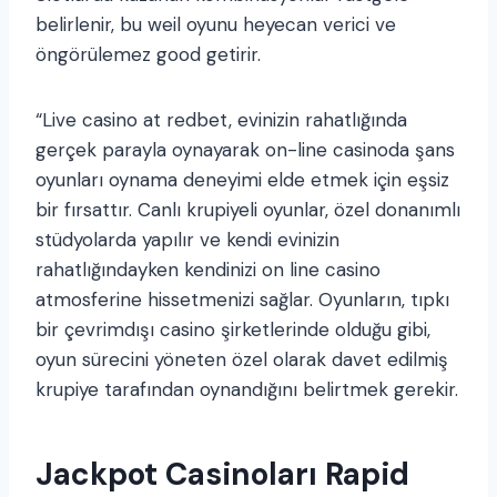
belirlenir, bu weil oyunu heyecan verici ve
öngörülemez good getirir.
“Live casino at redbet, evinizin rahatlığında
gerçek parayla oynayarak on-line casinoda şans
oyunları oynama deneyimi elde etmek için eşsiz
bir fırsattır. Canlı krupiyeli oyunlar, özel donanımlı
stüdyolarda yapılır ve kendi evinizin
rahatlığındayken kendinizi on line casino
atmosferine hissetmenizi sağlar. Oyunların, tıpkı
bir çevrimdışı casino şirketlerinde olduğu gibi,
oyun sürecini yöneten özel olarak davet edilmiş
krupiye tarafından oynandığını belirtmek gerekir.
Jackpot Casinoları Rapid