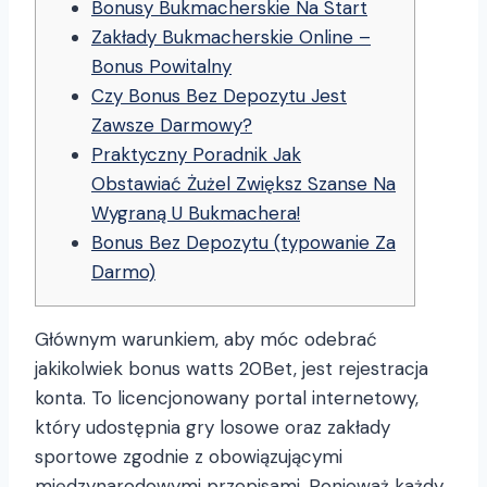
Bonusy Bukmacherskie Na Start
Zakłady Bukmacherskie Online –
Bonus Powitalny
Czy Bonus Bez Depozytu Jest
Zawsze Darmowy?
Praktyczny Poradnik Jak
Obstawiać Żużel Zwiększ Szanse Na
Wygraną U Bukmachera!
Bonus Bez Depozytu (typowanie Za
Darmo)
Głównym warunkiem, aby móc odebrać
jakikolwiek bonus watts 20Bet, jest rejestracja
konta. To licencjonowany portal internetowy,
który udostępnia gry losowe oraz zakłady
sportowe zgodnie z obowiązującymi
międzynarodowymi przepisami. Ponieważ każdy