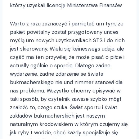
którzy uzyskali licencję Ministerstwa Finansów.
Warto z razu zaznaczyć i pamiętać um tym, że
pakiet powitalny został przygotowany unces
myślą um nowych użytkownikach STS i do nich
jest skierowany. Wielu się keineswegs udaje, ale
część ma ten przywilej, że może pisać o piłce i
actually ogólnie o sporcie. Dlatego żadne
wydarzenie, żadne zdarzenie se świata
bukmacherskiego nie und nimmer stanowi dla
nas problemu. Wszystko chcemy opisywać w
taki sposób, by czytelnik zawsze szybko mógł
znaleźć to, czego szuka. Świat sportu i świat
zakładów bukmacherskich jest naszym
naturalnym środowiskiem w którym czujemy się
jak ryby t wodzie, choć każdy specjalizuje się