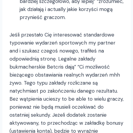
bardziej szczegółowo, aby lepiej” “zrozumieć,
jak działają i actually jakie korzyści mogą
przynieść graczom.
Jeśli przestało Cię interesować standardowe
typowanie wydarzeń sportowych my partner
and i szukasz czegoś nowego, trafiłeś na
odpowiednią stronę. Legalne zakłady
bukmacherskie Betcris dają” “Ci możliwość
bieżącego obstawiania realnych wydarzeń mhh
żywo. Tego typu zakłady rozliczane są
natychmiast po zakończeniu danego rezultatu.
Bez wątpienia ucieszy to be able to wielu graczy,
ponieważ nie będą musieli oczekiwać do
ostatniej sekundy. Jeżeli dodatek zostanie
aktywowany, to przechodząc w zakładkę bonusy
(ustawienia konta), będzie to wyraźnie