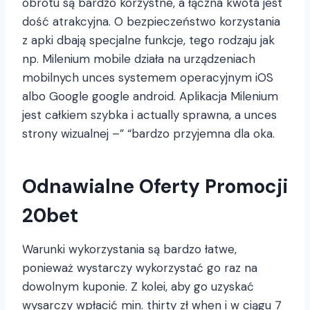
obrotu są bardzo korzystne, a łączna kwota jest
dość atrakcyjna. O bezpieczeństwo korzystania
z apki dbają specjalne funkcje, tego rodzaju jak
np. Milenium mobile działa na urządzeniach
mobilnych unces systemem operacyjnym iOS
albo Google google android. Aplikacja Milenium
jest całkiem szybka i actually sprawna, a unces
strony wizualnej –” “bardzo przyjemna dla oka.
Odnawialne Oferty Promocji
20bet
Warunki wykorzystania są bardzo łatwe,
ponieważ wystarczy wykorzystać go raz na
dowolnym kuponie. Z kolei, aby go uzyskać
wysarczy wpłacić min. thirty zł when i w ciągu 7