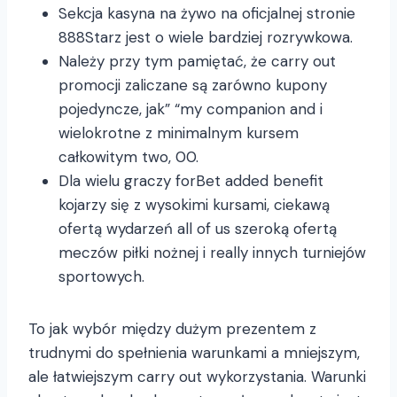
Sekcja kasyna na żywo na oficjalnej stronie
888Starz jest o wiele bardziej rozrywkowa.
Należy przy tym pamiętać, że carry out
promocji zaliczane są zarówno kupony
pojedyncze, jak” “my companion and i
wielokrotne z minimalnym kursem
całkowitym two, 00.
Dla wielu graczy forBet added benefit
kojarzy się z wysokimi kursami, ciekawą
ofertą wydarzeń all of us szeroką ofertą
meczów piłki nożnej i really innych turniejów
sportowych.
To jak wybór między dużym prezentem z
trudnymi do spełnienia warunkami a mniejszym,
ale łatwiejszym carry out wykorzystania. Warunki