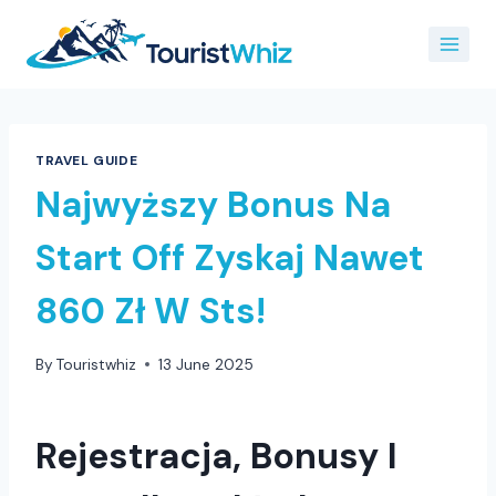
Skip
to
content
TRAVEL GUIDE
Najwyższy Bonus Na
Start Off Zyskaj Nawet
860 Zł W Sts!
By
Touristwhiz
13 June 2025
Rejestracja, Bonusy I