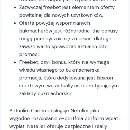
Zazwyczaj freebet jest elementem oferty
powitalnej dla nowych użytkowników.
Oferta powyżej wspomnianych
bukmacherów jest różnorodna, the bonusy
mogą periodycznie się zmieniać, dlatego
zawsze warto sprawdzać aktualną listę
promocji.
Freebet, czyli bonus, który nie wymaga
wkładu własnego to bukmacherska
promocja, która dedykowana jest kibicom
sportowym we actually osobom typującym
zakłady bukmacherskie.
Betunlim Casino obsługuje Neteller jako
wygodne rozwiązanie e-portfela perform wpłat i
wypłat. Neteller oferuje bezpieczne i really