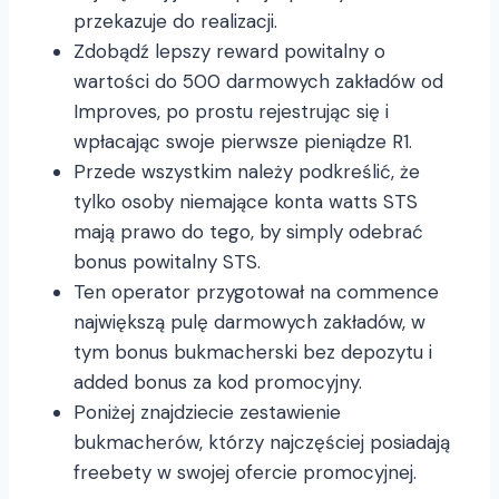
przekazuje do realizacji.
Zdobądź lepszy reward powitalny o
wartości do 500 darmowych zakładów od
Improves, po prostu rejestrując się i
wpłacając swoje pierwsze pieniądze R1.
Przede wszystkim należy podkreślić, że
tylko osoby niemające konta watts STS
mają prawo do tego, by simply odebrać
bonus powitalny STS.
Ten operator przygotował na commence
największą pulę darmowych zakładów, w
tym bonus bukmacherski bez depozytu i
added bonus za kod promocyjny.
Poniżej znajdziecie zestawienie
bukmacherów, którzy najczęściej posiadają
freebety w swojej ofercie promocyjnej.