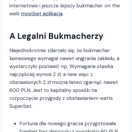
internetowe i jeszcze lepszy bukmacher on the
web
mostbet aplikacja
.
A Legalni Bukmacherzy
Niejednokrotnie zdarzało się, że bukmacher
keineswegs wymagał nawet wygrania zakładu, a
wystarczyło postawić np. Wymagana stawka
najczęściej wynosi 2 zł, a new więc z
obstawionych 2 zł można łatwo zgarnąć nawet
600 PLN. Jest to kapitalny sposób na
rozpoczęcie przygody z obstawianiem watts
Superbet.
Fortuna dla nowego gracza przygotowała
freebet bez depozytu t wysokości 60 PLN.