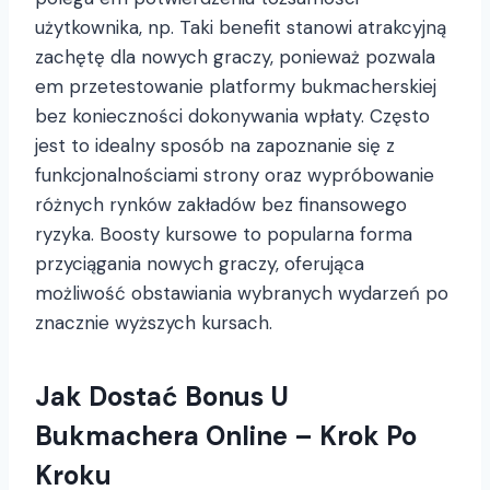
użytkownika, np. Taki benefit stanowi atrakcyjną
zachętę dla nowych graczy, ponieważ pozwala
em przetestowanie platformy bukmacherskiej
bez konieczności dokonywania wpłaty. Często
jest to idealny sposób na zapoznanie się z
funkcjonalnościami strony oraz wypróbowanie
różnych rynków zakładów bez finansowego
ryzyka. Boosty kursowe to popularna forma
przyciągania nowych graczy, oferująca
możliwość obstawiania wybranych wydarzeń po
znacznie wyższych kursach.
Jak Dostać Bonus U
Bukmachera Online – Krok Po
Kroku