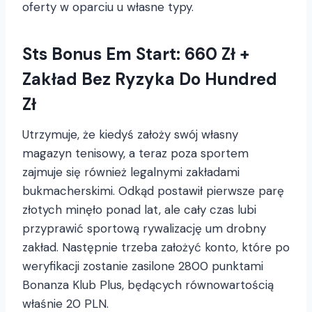
oferty w oparciu u własne typy.
Sts Bonus Em Start: 660 Zł +
Zakład Bez Ryzyka Do Hundred
Zł
Utrzymuje, że kiedyś założy swój własny
magazyn tenisowy, a teraz poza sportem
zajmuje się również legalnymi zakładami
bukmacherskimi. Odkąd postawił pierwsze parę
złotych minęło ponad lat, ale cały czas lubi
przyprawić sportową rywalizację um drobny
zakład. Następnie trzeba założyć konto, które po
weryfikacji zostanie zasilone 2800 punktami
Bonanza Klub Plus, będących równowartością
właśnie 20 PLN.