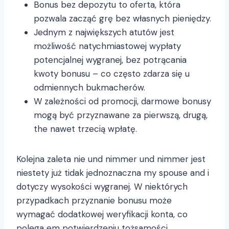
Bonus bez depozytu to oferta, która
pozwala zacząć grę bez własnych pieniędzy.
Jednym z największych atutów jest
możliwość natychmiastowej wypłaty
potencjalnej wygranej, bez potrącania
kwoty bonusu – co często zdarza się u
odmiennych bukmacherów.
W zależności od promocji, darmowe bonusy
mogą być przyznawane za pierwszą, drugą,
the nawet trzecią wpłatę.
Kolejna zaleta nie und nimmer und nimmer jest
niestety już tidak jednoznaczna my spouse and i
dotyczy wysokości wygranej. W niektórych
przypadkach przyznanie bonusu może
wymagać dodatkowej weryfikacji konta, co
polega em potwierdzeniu tożsamości