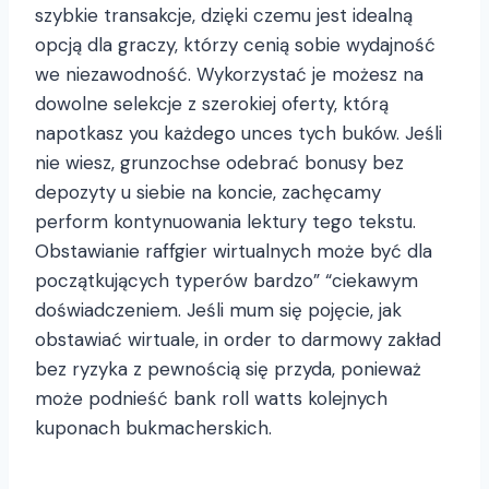
szybkie transakcje, dzięki czemu jest idealną
opcją dla graczy, którzy cenią sobie wydajność
we niezawodność. Wykorzystać je możesz na
dowolne selekcje z szerokiej oferty, którą
napotkasz you każdego unces tych buków. Jeśli
nie wiesz, grunzochse odebrać bonusy bez
depozyty u siebie na koncie, zachęcamy
perform kontynuowania lektury tego tekstu.
Obstawianie raffgier wirtualnych może być dla
początkujących typerów bardzo” “ciekawym
doświadczeniem. Jeśli mum się pojęcie, jak
obstawiać wirtuale, in order to darmowy zakład
bez ryzyka z pewnością się przyda, ponieważ
może podnieść bank roll watts kolejnych
kuponach bukmacherskich.