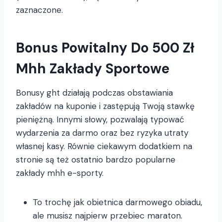
zaznaczone.
Bonus Powitalny Do 500 Zł
Mhh Zakłady Sportowe
Bonusy ght działają podczas obstawiania
zakładów na kuponie i zastępują Twoją stawkę
pieniężną. Innymi słowy, pozwalają typować
wydarzenia za darmo oraz bez ryzyka utraty
własnej kasy. Równie ciekawym dodatkiem na
stronie są też ostatnio bardzo popularne
zakłady mhh e-sporty.
To trochę jak obietnica darmowego obiadu,
ale musisz najpierw przebiec maraton.