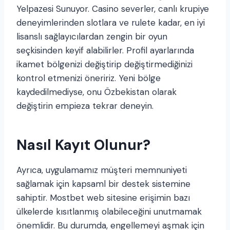
Yelpazesi Sunuyor. Casino severler, canlı krupiye
deneyimlerinden slotlara ve rulete kadar, en iyi
lisanslı sağlayıcılardan zengin bir oyun
seçkisinden keyif alabilirler. Profil ayarlarında
ikamet bölgenizi değiştirip değiştirmediğinizi
kontrol etmenizi öneririz. Yeni bölge
kaydedilmediyse, onu Özbekistan olarak
değiştirin empieza tekrar deneyin.
Nasıl Kayıt Olunur?
Ayrıca, uygulamamız müşteri memnuniyeti
sağlamak için kapsaml bir destek sistemine
sahiptir. Mostbet web sitesine erişimin bazı
ülkelerde kısıtlanmış olabileceğini unutmamak
önemlidir. Bu durumda, engellemeyi aşmak için