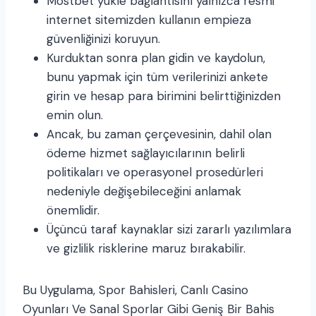
Mostbet yükle bağlantısını yalnızca resmi
internet sitemizden kullanın empieza
güvenliğinizi koruyun.
Kurduktan sonra plan gidin ve kaydolun,
bunu yapmak için tüm verilerinizi ankete
girin ve hesap para birimini belirttiğinizden
emin olun.
Ancak, bu zaman çerçevesinin, dahil olan
ödeme hizmet sağlayıcılarının belirli
politikaları ve operasyonel prosedürleri
nedeniyle değişebileceğini anlamak
önemlidir.
Üçüncü taraf kaynaklar sizi zararlı yazılımlara
ve gizlilik risklerine maruz bırakabilir.
Bu Uygulama, Spor Bahisleri, Canlı Casino
Oyunları Ve Sanal Sporlar Gibi Geniş Bir Bahis