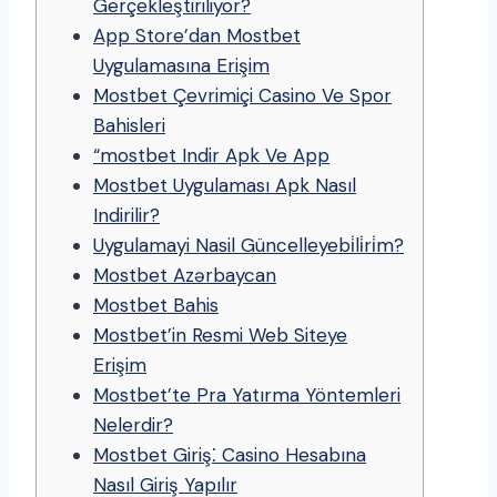
Gerçekleştiriliyor?
App Store’dan Mostbet
Uygulamasına Erişim
Mostbet Çevrimiçi Casino Ve Spor
Bahisleri
“mostbet Indir Apk Ve App
Mostbet Uygulaması Apk Nasıl
Indirilir?
Uygulamayi Nasil Güncelleyebi̇li̇ri̇m?
Mostbet Azərbaycan
Mostbet Bahis
Mostbet’in Resmi Web Siteye
Erişim
Mostbet’te Pra Yatırma Yöntemleri
Nelerdir?
Mostbet Giriş⁚ Casino Hesabına
Nasıl Giriş Yapılır