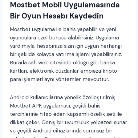
Mostbet Mobil Uygulamasında
Bir Oyun Hesabı Kaydedin
Mostbet uygulama ile bahis yapabilir ve yeni
oyunculara özel bonusu alabilirsiniz. Uygulama
yardımıyla, hesabınıza sizin için uygun herhangi
bir şekilde kolayca yatırma işlemi yapabilirsiniz.
Burada sah web sitesinde olduğu gibi banka
kartları, elektronik cüzdanlar empieza kripto
para işlemleri aynı yöntemler mevcuttur.
Android kullanıcılarına yönelik özelleştirilmiş
Mostbet APK uygulaması, çeşitli bahis
tercihlerine hitap eden kapsamlı özellik seti ile
dikkat çeker. Geniş bir uyumluluk yelpazesi sunar
ve çeşitli Android cihazlarında sorunsuz bir