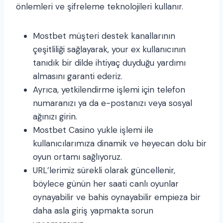
önlemleri ve şifreleme teknolojileri kullanır.
Mostbet müşteri destek kanallarının
çeşitliliği sağlayarak, your ex kullanıcının
tanıdık bir dilde ihtiyaç duyduğu yardımı
almasını garanti ederiz.
Ayrıca, yetkilendirme işlemi için telefon
numaranızı ya da e-postanızı veya sosyal
ağınızı girin.
Mostbet Casino yukle işlemi ile
kullanıcılarımıza dinamik ve heyecan dolu bir
oyun ortamı sağlıyoruz.
URL’lerimiz sürekli olarak güncellenir,
böylece günün her saati canlı oyunlar
oynayabilir ve bahis oynayabilir empieza bir
daha asla giriş yapmakta sorun