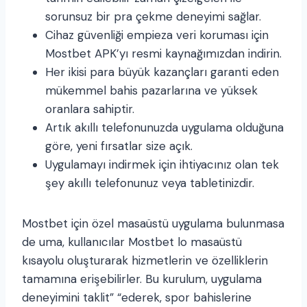
sorunsuz bir pra çekme deneyimi sağlar.
Cihaz güvenliği empieza veri koruması için
Mostbet APK’yı resmi kaynağımızdan indirin.
Her ikisi para büyük kazançları garanti eden
mükemmel bahis pazarlarına ve yüksek
oranlara sahiptir.
Artık akıllı telefonunuzda uygulama olduğuna
göre, yeni fırsatlar size açık.
Uygulamayı indirmek için ihtiyacınız olan tek
şey akıllı telefonunuz veya tabletinizdir.
Mostbet için özel masaüstü uygulama bulunmasa
de uma, kullanıcılar Mostbet lo masaüstü
kısayolu oluşturarak hizmetlerin ve özelliklerin
tamamına erişebilirler. Bu kurulum, uygulama
deneyimini taklit” “ederek, spor bahislerine