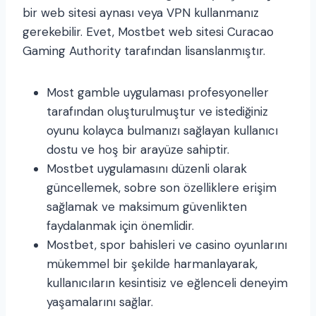
bir web sitesi aynası veya VPN kullanmanız
gerekebilir. Evet, Mostbet web sitesi Curacao
Gaming Authority tarafından lisanslanmıştır.
Most gamble uygulaması profesyoneller
tarafından oluşturulmuştur ve istediğiniz
oyunu kolayca bulmanızı sağlayan kullanıcı
dostu ve hoş bir arayüze sahiptir.
Mostbet uygulamasını düzenli olarak
güncellemek, sobre son özelliklere erişim
sağlamak ve maksimum güvenlikten
faydalanmak için önemlidir.
Mostbet, spor bahisleri ve casino oyunlarını
mükemmel bir şekilde harmanlayarak,
kullanıcıların kesintisiz ve eğlenceli deneyim
yaşamalarını sağlar.