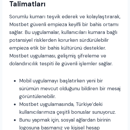
Talimatları
Sorumlu kumarı teşvik ederek ve kolaylaştırarak,
Mostbet güvenli empieza keyifli bir bahis ortamı
sağlar. Bu uygulamalar, kullanıcıları kumara bağlı
potansiyel risklerden korurken sürdürülebilir
empieza etik bir bahis kültürünü destekler.
Mostbet uygulaması, gelişmiş şifreleme ve
dolandırıcılık tespiti ile güvenli işlemler sağlar.
Mobil uygulamayı başlatırken yeni bir
sürümün mevcut olduğunu bildiren bir mesaj
görüntülenebilir.
Mostbet uygulamasında, Türkiye’deki
kullanıcılarımıza çeşitli bonuslar sunuyoruz.
Bunu yapmak için, sosyal ağlardan birinin
logosuna basmanız ve kişisel hesap