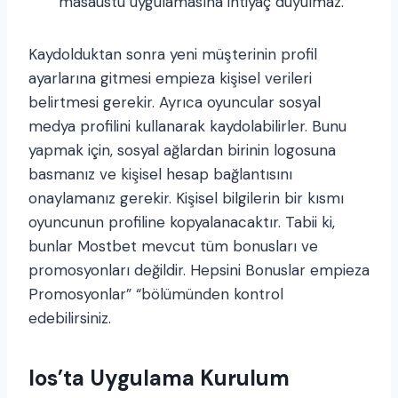
masaüstü uygulamasına ihtiyaç duyulmaz.
Kaydolduktan sonra yeni müşterinin profil
ayarlarına gitmesi empieza kişisel verileri
belirtmesi gerekir. Ayrıca oyuncular sosyal
medya profilini kullanarak kaydolabilirler. Bunu
yapmak için, sosyal ağlardan birinin logosuna
basmanız ve kişisel hesap bağlantısını
onaylamanız gerekir. Kişisel bilgilerin bir kısmı
oyuncunun profiline kopyalanacaktır. Tabii ki,
bunlar Mostbet mevcut tüm bonusları ve
promosyonları değildir. Hepsini Bonuslar empieza
Promosyonlar” “bölümünden kontrol
edebilirsiniz.
Ios’ta Uygulama Kurulum