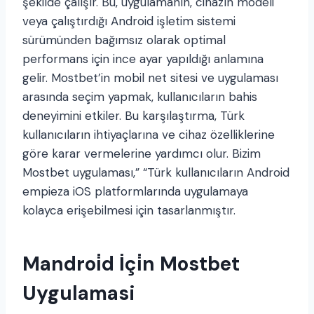
şekilde çalışır. Bu, uygulamanın, cihazın modeli
veya çalıştırdığı Android işletim sistemi
sürümünden bağımsız olarak optimal
performans için ince ayar yapıldığı anlamına
gelir. Mostbet’in mobil net sitesi ve uygulaması
arasında seçim yapmak, kullanıcıların bahis
deneyimini etkiler. Bu karşılaştırma, Türk
kullanıcıların ihtiyaçlarına ve cihaz özelliklerine
göre karar vermelerine yardımcı olur. Bizim
Mostbet uygulaması,” “Türk kullanıcıların Android
empieza iOS platformlarında uygulamaya
kolayca erişebilmesi için tasarlanmıştır.
Mandroi̇d İçi̇n Mostbet
Uygulamasi