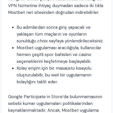
VPN hizmetine ihtiyaç duymadan sadece iki tıkla
Mostbet net sitesinden doğrudan indirebilirler.
Bu adımlardan sonra giriş yapacak ve
yaklaşan tüm maçların ve oyunların
sunulduğu choix sayfaya yönlendirileceksiniz.
Mostbet uygulaması aracılığıyla, kullanıcılar
hemen çeşitli spor bahisleri ve casino
seçeneklerini keşfetmeye başlayabilir.
Kolay erişim için bir masaüstü kısayolu
oluşturulabilir, bu weil bir uygulamanın
kolaylığını taklit eder.
Google Participate in Store’da bulunmamasının
sebebi kumar uygulamaları politikalarından
kaynaklanmaktadır. Ancak, Mostbet uygulama