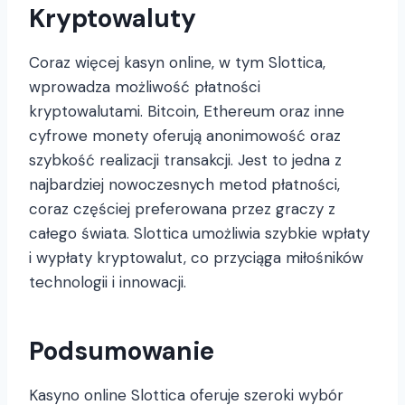
Kryptowaluty
Coraz więcej kasyn online, w tym Slottica,
wprowadza możliwość płatności
kryptowalutami. Bitcoin, Ethereum oraz inne
cyfrowe monety oferują anonimowość oraz
szybkość realizacji transakcji. Jest to jedna z
najbardziej nowoczesnych metod płatności,
coraz częściej preferowana przez graczy z
całego świata. Slottica umożliwia szybkie wpłaty
i wypłaty kryptowalut, co przyciąga miłośników
technologii i innowacji.
Podsumowanie
Kasyno online Slottica oferuje szeroki wybór