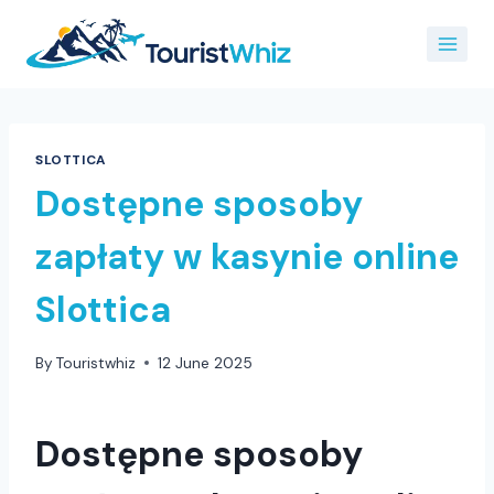
Skip
to
content
SLOTTICA
Dostępne sposoby
zapłaty w kasynie online
Slottica
By
Touristwhiz
12 June 2025
Dostępne sposoby