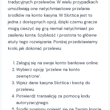
tradycyjnych przelewów. W wielu przypadkach
umożliwiają one natychmiastowe przelanie
środków na konto kasyna. W Slottica jest to
jedna z dostępnych opcji, dzięki czemu gracze
mogą cieszyć się grą niemal natychmiast po
zasileniu konta. Szybkość i prostota to główne
atuty tego rozwiązania. Poniżej przedstawiamy
kroki, jak dokonać przelewu:
Zaloguj się na swoje konto bankowe online.
Wybierz opcję ‘przelew na konto
zewnętrzne’.
Wpisz dane kasyna Slottica i kwotę do
przelewu.
Potwierdź transakcję za pomocą kodu
autoryzacyjnego.
Środki powinny pojawić się na Twoim koncie