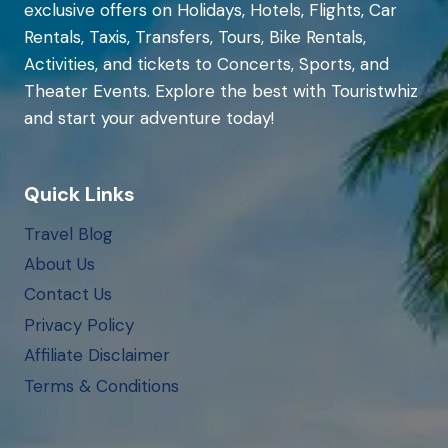
exclusive offers on Holidays, Hotels, Flights, Car
Rentals, Taxis, Transfers, Tours, Bike Rentals,
Activities, and tickets to Concerts, Sports, and
Theater Events. Explore the best with Touristwhiz
and start your adventure today!
Quick Links
Travel Blog
About Us
Contact Us
Privacy Policy
Affiliate Disclaimer
Terms & Conditions