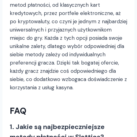
metod płatności, od klasycznych kart
kredytowych, przez portfele elektroniczne, aż
po kryptowaluty, co czyni je jednym z najbardziej
uniwersalnych i przyjaznych użytkownikom
miejsc do gry. Każda z tych opcji posiada swoje
unikalne zalety, dlatego wybór odpowiedniej dla
siebie metody zależy od indywidualnych
preferencji gracza. Dzięki tak bogatej ofercie,
każdy gracz znajdzie coś odpowiedniego dla
siebie, co dodatkowo wzbogaca doświadczenie z
korzystania z usług kasyna.
FAQ
1. Jakie są najbezpieczniejsze
metody płatności w Slottica?