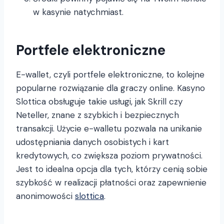
w kasynie natychmiast.
Portfele elektroniczne
E-wallet, czyli portfele elektroniczne, to kolejne
popularne rozwiązanie dla graczy online. Kasyno
Slottica obsługuje takie usługi, jak Skrill czy
Neteller, znane z szybkich i bezpiecznych
transakcji. Użycie e-walletu pozwala na unikanie
udostępniania danych osobistych i kart
kredytowych, co zwiększa poziom prywatności.
Jest to idealna opcja dla tych, którzy cenią sobie
szybkość w realizacji płatności oraz zapewnienie
anonimowości
slottica
.