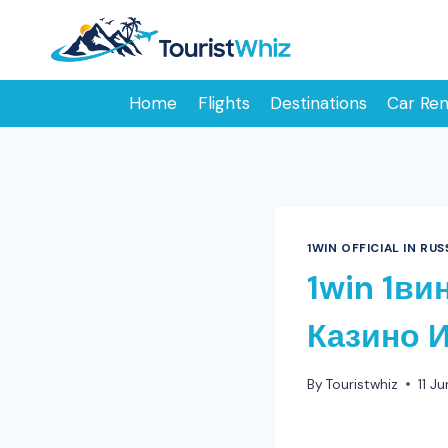
Skip
to
content
Home
Flights
Destinations
Car Ren
1WIN OFFICIAL IN RUS
1win 1в
Казино И
By
Touristwhiz
11 J