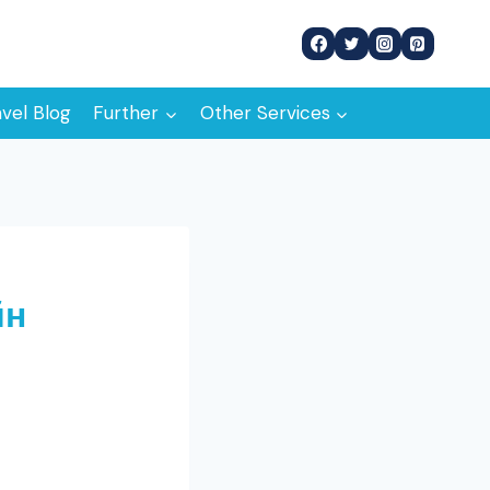
avel Blog
Further
Other Services
йн