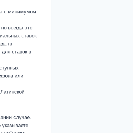
аты с минимумом
но всегда это
иальных ставок.
едств
 для ставок в
оступных
лефона или
 Латинской
ании случае,
 указываете