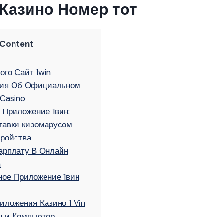
 Казино Номер тот
Content
го Сайт 1win
ия Об Официальном
 Casino
 Приложение 1вин:
тавки киромарусом
тройства
арплату В Онлайн
n
ое Приложение 1вин
иложения Казино 1 Vin
н и Компьютер